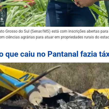
to Grosso do Sul (Senar/MS) está com inscrições abertas para
m ciências agrárias para atuar em propriedades rurais do estad
ão que caiu no Pantanal fazia tá