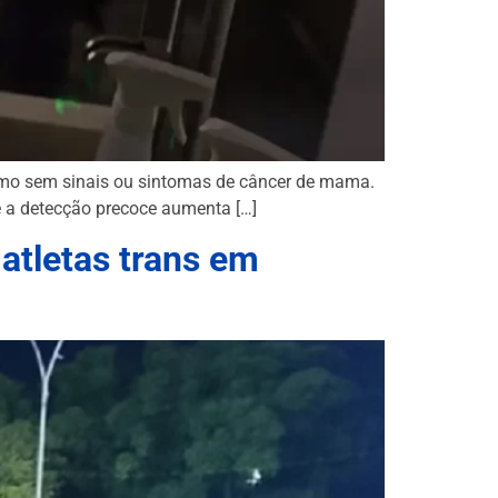
smo sem sinais ou sintomas de câncer de mama.
e a detecção precoce aumenta […]
atletas trans em