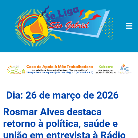
Dia:
26 de março de 2026
Rosmar Alves destaca
retorno à política, saúde e
união em entrevista à Rádio