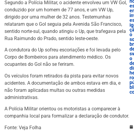
h
Segundo a Polícia Militar, o acidente envolveu um VW Gol,
e
conduzido por um homem de 77 anos, e um VW Up,
e
in
dirigido por uma mulher de 32 anos. Testemunhas
es
relataram que o Gol seguia pela Avenida São Francisco,
ig
ç
sentido norte-sul, quando atingiu o Up, que trafegava pela
o
Rua Raimundo do Prado, sentido leste-oeste.
s
b
d
A condutora do Up sofreu escoriações e foi levada pelo
sv
Corpo de Bombeiros para atendimento médico. Os
o
d
ocupantes do Gol não se feriram.
di
he
Os veículos foram retirados da pista para evitar novos
ro
p
acidentes. A documentação de ambos estava em dia, e
bl
não foram aplicadas multas ou outras medidas
c
administrativas.
A Polícia Militar orientou os motoristas a comparecer à
companhia local para formalizar a declaração de condutor.
Fonte: Veja Folha