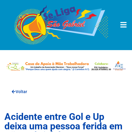
Voltar
Acidente entre Gol e Up
deixa uma pessoa ferida em