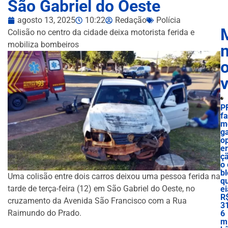
São Gabriel do Oeste
agosto 13, 2025
10:22
Redação
Polícia
Colisão no centro da cidade deixa motorista ferida e
mobiliza bombeiros
n
P
f
m
g
o
e
ç
o 
bl
Uma colisão entre dois carros deixou uma pessoa ferida na
q
tarde de terça-feira (12) em São Gabriel do Oeste, no
ei
R
cruzamento da Avenida São Francisco com a Rua
3
Raimundo do Prado.
6
mi