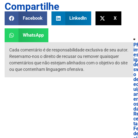
Compartilhe
Facebook
LinkedIn
X
WhatsApp
P
in
Cada comentário é de responsabilidade exclusiva de seu autor.
es
Reservamo-nos o direito de recusar ou remover quaisquer
ig
comentários que não estejam alinhados com o objetivo do site
d
sv
ou que contenham linguagem ofensiva.
o
d
e
ui
a
e
o
d
R
ce
ta
F
d