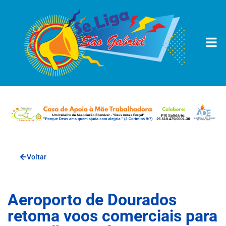
Voltar
Aeroporto de Dourados
retoma voos comerciais para