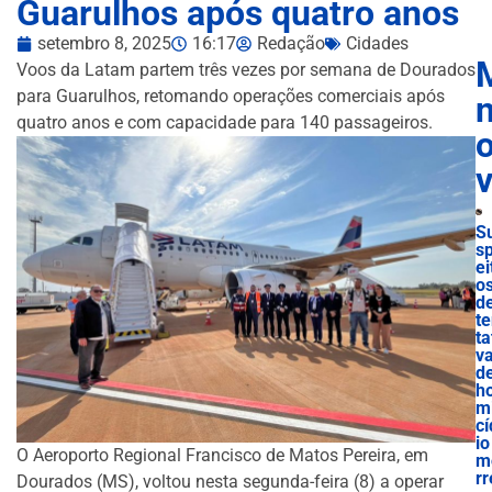
Guarulhos após quatro anos
setembro 8, 2025
16:17
Redação
Cidades
Voos da Latam partem três vezes por semana de Dourados
para Guarulhos, retomando operações comerciais após
n
quatro anos e com capacidade para 140 passageiros.
S
s
ei
o
d
t
ta
v
d
h
m
cí
io
O Aeroporto Regional Francisco de Matos Pereira, em
m
rr
Dourados (MS), voltou nesta segunda-feira (8) a operar