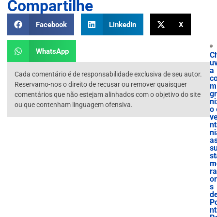
Compartilhe
Facebook
LinkedIn
X
WhatsApp
C
u
a
Cada comentário é de responsabilidade exclusiva de seu autor.
c
Reservamo-nos o direito de recusar ou remover quaisquer
m
g
comentários que não estejam alinhados com o objetivo do site
ni
ou que contenham linguagem ofensiva.
o 
v
n
ni
a
s
st
m
r
o
s
d
P
n