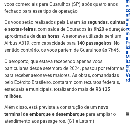
m
voos comerciais para Guarulhos (SP) após quatro anos
e
c
fechado para esse tipo de operação.
nf
o
Os voos serão realizados pela Latam às
segundas, quintas
o
c
e sextas-feiras
, com saída de Dourados às
9h20
e duração
m
aproximada de
duas horas
. A aeronave utilizada será um
a
P
Airbus A319, com capacidade para
140 passageiros
. No
íc
sentido contrário, os voos partem de Guarulhos às 7h45.
a
Mi
O aeroporto, que estava recebendo apenas voos
it
e
particulares desde setembro de 2024, passou por reformas
R
para receber aeronaves maiores. As obras, comandadas
V
r
pelo Exército Brasileiro, contaram com recursos federais,
estaduais e municipais, totalizando mais de
R$ 135
milhões
.
Além disso, está prevista a construção de um
novo
terminal de embarque e desembarque
para ampliar o
atendimento aos passageiros. (G1 e Latam)