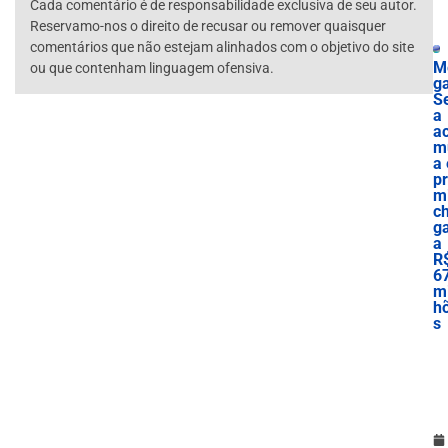
Cada comentário é de responsabilidade exclusiva de seu autor.
Reservamo-nos o direito de recusar ou remover quaisquer
comentários que não estejam alinhados com o objetivo do site
M
ou que contenham linguagem ofensiva.
g
S
a
a
m
a 
p
m
c
g
a
R
6
mi
h
s