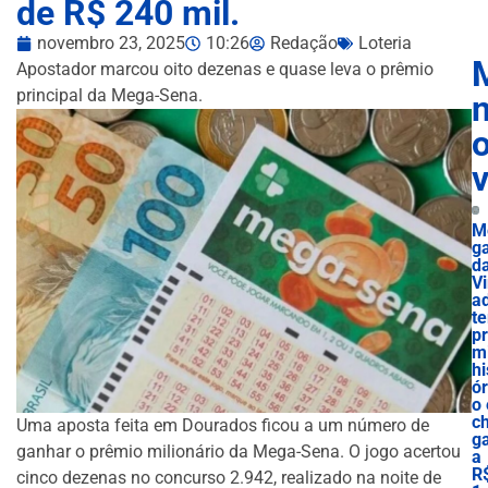
de R$ 240 mil.
novembro 23, 2025
10:26
Redação
Loteria
Apostador marcou oito dezenas e quase leva o prêmio
principal da Mega-Sena.
n
M
g
d
Vi
a
t
p
m
hi
ór
o 
c
Uma aposta feita em Dourados ficou a um número de
g
ganhar o prêmio milionário da Mega-Sena. O jogo acertou
a
R
cinco dezenas no concurso 2.942, realizado na noite de