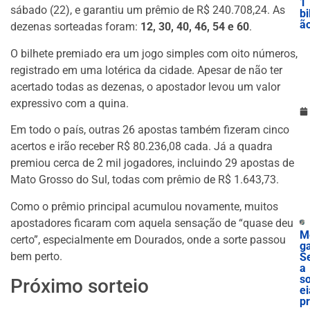
1
sábado (22), e garantiu um prêmio de R$ 240.708,24. As
bi
ã
dezenas sorteadas foram:
12, 30, 40, 46, 54 e 60
.
O bilhete premiado era um jogo simples com oito números,
registrado em uma lotérica da cidade. Apesar de não ter
acertado todas as dezenas, o apostador levou um valor
expressivo com a quina.
Em todo o país, outras 26 apostas também fizeram cinco
acertos e irão receber R$ 80.236,08 cada. Já a quadra
premiou cerca de 2 mil jogadores, incluindo 29 apostas de
Mato Grosso do Sul, todas com prêmio de R$ 1.643,73.
Como o prêmio principal acumulou novamente, muitos
apostadores ficaram com aquela sensação de “quase deu
M
certo”, especialmente em Dourados, onde a sorte passou
g
bem perto.
S
a
so
Próximo sorteio
ei
p