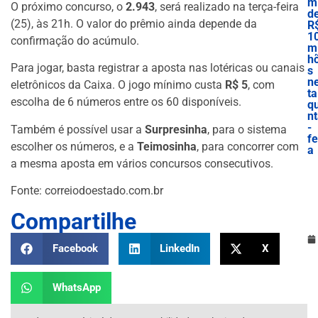
m
O próximo concurso, o
2.943
, será realizado na terça-feira
d
(25), às 21h. O valor do prêmio ainda depende da
R
1
confirmação do acúmulo.
mi
h
Para jogar, basta registrar a aposta nas lotéricas ou canais
s
n
eletrônicos da Caixa. O jogo mínimo custa
R$ 5
, com
ta
escolha de 6 números entre os 60 disponíveis.
qu
n
-
Também é possível usar a
Surpresinha
, para o sistema
fe
escolher os números, e a
Teimosinha
, para concorrer com
a
a mesma aposta em vários concursos consecutivos.
Fonte: correiodoestado.com.br
Compartilhe
Facebook
LinkedIn
X
WhatsApp