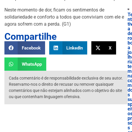
Neste momento de dor, ficam os sentimentos de
T
solidariedade e conforto a todos que conviviam com ele e
n
agora sofrem com a perda. (G1)
ti
a
d
Compartilhe
r
b
a
Facebook
LinkedIn
X
jo
lh
ri
WhatsApp
te
m
n
Cada comentário é de responsabilidade exclusiva de seu autor.
c
Reservamo-nos o direito de recusar ou remover quaisquer
m
do
comentários que não estejam alinhados com o objetivo do site
s
ou que contenham linguagem ofensiva.
s
s
ei
o
p
s
s