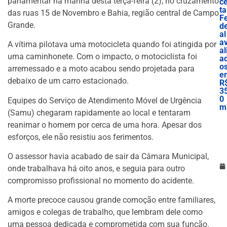
parlamentar na manhã desta terça-feira (2), no cruzamento
ce
ta
das ruas 15 de Novembro e Bahia, região central de Campo
F
Grande.
d
al
a
A vítima pilotava uma motocicleta quando foi atingida por
al
uma caminhonete. Com o impacto, o motociclista foi
a
o
arremessado e a moto acabou sendo projetada para
e
debaixo de um carro estacionado.
R
3
0
Equipes do Serviço de Atendimento Móvel de Urgência
mi
(Samu) chegaram rapidamente ao local e tentaram
reanimar o homem por cerca de uma hora. Apesar dos
esforços, ele não resistiu aos ferimentos.
O assessor havia acabado de sair da Câmara Municipal,
onde trabalhava há oito anos, e seguia para outro
compromisso profissional no momento do acidente.
A morte precoce causou grande comoção entre familiares,
amigos e colegas de trabalho, que lembram dele como
uma pessoa dedicada e comprometida com sua função.