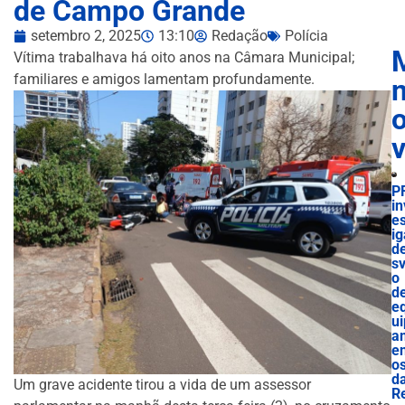
de Campo Grande
setembro 2, 2025
13:10
Redação
Polícia
Vítima trabalhava há oito anos na Câmara Municipal;
familiares e amigos lamentam profundamente.
n
P
in
es
ig
d
sv
o
d
e
ui
a
e
o
d
Um grave acidente tirou a vida de um assessor
R