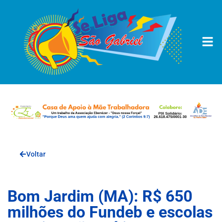
Voltar
Bom Jardim (MA): R$ 650
milhões do Fundeb e escolas