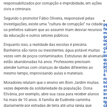
responsabilizados por corrupção e improbidade, em ações
civis e criminais.
Segundo o promotor Fábio Oliveira, responsável pelas
investigações, existe uma “cultura de corrupção” na cidade:
P
f
os prefeitos sabiam que ao assumir iriam desviar recursos
m
da educação e outros setores públicos.
g
o
e
Enquanto isso, a realidade das escolas é precária.
ç
Banheiros são raros ou inexistentes; água potável muitas
o 
bl
vezes vem de poços contaminados. Estruturas de alvenaria
q
estão abandonadas há anos. Professores precisam
ei
R
atender turmas com crianças de idades diferentes ao
3
mesmo tempo, improvisando aulas e materiais.
6
mi
Moradores relatam que o ensino em Bom Jardim muitas
h
e
vezes depende da solidariedade da população. Dona
e
Elivânia, por exemplo, abre sua casa para receber alunos
in
es
há mais de 10 anos. A família de Eudinete caminha
ig
diariamente por estradas de terra até uma igreja que
ç