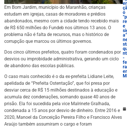
e
Em Bom Jardim, município do Maranhão, crianças
ç
o
estudam em igrejas, casas de moradores e prédios
“
abandonados, mesmo com a cidade tendo recebido mais
re
e
de R$ 650 milhões do Fundeb nos últimos 13 anos. O
si
problema não é falta de recursos, mas o histórico de
a
n
corrupção que marcou os últimos governos.
st
qu
Dos cinco últimos prefeitos, quatro foram condenados por
n
-
desvios ou improbidade administrativa, gerando um ciclo
fe
de abandono das escolas públicas.
ra
e
M
O caso mais conhecido é o da ex-prefeita Lidiane Leite,
apelidada de “Prefeita Ostentação”, que foi presa por
desviar cerca de R$ 15 milhões destinados à educação e
acumula dez condenações, somando quase 40 anos de
prisão. Ela foi sucedida pela vice Malrinete Gralhada,
condenada a 15 anos por desvio de dinheiro. Entre 2016 e
2020, Manoel da Conceição Pereira Filho e Francisco Alves
Araújo também assumiram o cargo e foram