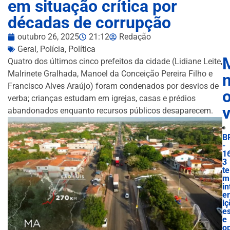
em situação crítica por
décadas de corrupção
outubro 26, 2025
21:12
Redação
Geral
,
Polícia
,
Política
Quatro dos últimos cinco prefeitos da cidade (Lidiane Leite,
Malrinete Gralhada, Manoel da Conceição Pereira Filho e
n
Francisco Alves Araújo) foram condenados por desvios de
verba; crianças estudam em igrejas, casas e prédios
abandonados enquanto recursos públicos desaparecem.
B
-
1
3
te
m
in
e
iç
e
e
o