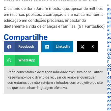
O cenário de Bom Jardim mostra que, apesar de milhões
E
e
em recursos públicos, a corrupção sistemática mantém a
is
educação em condições precárias, impactando
a
pl
diretamente a vida de crianças e famílias. (G1 Fantástico)
a
p
Compartilhe
z
p
a
Facebook
LinkedIn
X
n
g
ci
WhatsApp
r
c
n
Cada comentário é de responsabilidade exclusiva de seu autor.
s
d
Reservamo-nos o direito de recusar ou remover quaisquer
lu
comentários que não estejam alinhados com o objetivo do site
c
ou que contenham linguagem ofensiva.
m
d
s
o
o
d