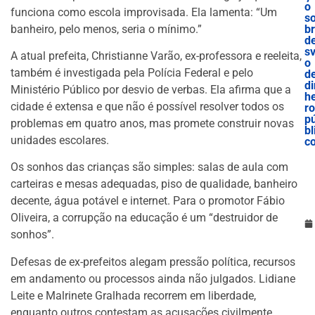
o
funciona como escola improvisada. Ela lamenta: “Um
s
banheiro, pelo menos, seria o mínimo.”
b
d
sv
A atual prefeita, Christianne Varão, ex-professora e reeleita,
o
também é investigada pela Polícia Federal e pelo
d
di
Ministério Público por desvio de verbas. Ela afirma que a
he
cidade é extensa e que não é possível resolver todos os
ro
p
problemas em quatro anos, mas promete construir novas
bl
unidades escolares.
c
Os sonhos das crianças são simples: salas de aula com
carteiras e mesas adequadas, piso de qualidade, banheiro
decente, água potável e internet. Para o promotor Fábio
Oliveira, a corrupção na educação é um “destruidor de
sonhos”.
Defesas de ex-prefeitos alegam pressão política, recursos
em andamento ou processos ainda não julgados. Lidiane
Leite e Malrinete Gralhada recorrem em liberdade,
enquanto outros contestam as acusações civilmente.