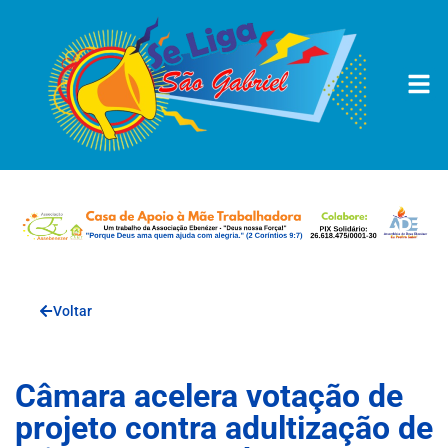
Voltar
Câmara acelera votação de
projeto contra adultização de