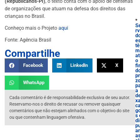
(Republicanos-PI)
, o texto conta com o apoio de centenas
de organizações que atuam na defesa dos direitos das
crianças no Brasil.
S
Conheço mais o Projeto
aqui
rv
d
Fonte: Agência Brasil
e
tê
Compartilhe
m
a
o
f
Facebook
LinkedIn
X
d
p
z
WhatsApp
p
a
de
Cada comentário é de responsabilidade exclusiva de seu autor.
x
Reservamo-nos o direito de recusar ou remover quaisquer
c
g
comentários que não estejam alinhados com o objetivo do site
s 
ou que contenham linguagem ofensiva.
di
p
ar
a