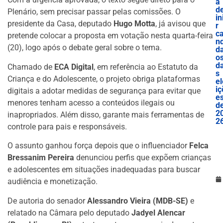
a
d
Plenário, sem precisar passar pelas comissões. O
in
presidente da Casa, deputado
Hugo Motta
, já avisou que
r
c
pretende colocar a proposta em votação nesta quarta-feira
nd
(20), logo após o debate geral sobre o tema.
d
o
d
Chamado de
ECA Digital
, em referência ao Estatuto da
s
Criança e do Adolescente, o projeto obriga plataformas
el
iç
digitais a adotar medidas de segurança para evitar que
e
menores tenham acesso a conteúdos ilegais ou
d
2
inapropriados. Além disso, garante mais ferramentas de
2
controle para pais e responsáveis.
O assunto ganhou força depois que o influenciador
Felca
Bressanim Pereira
denunciou perfis que expõem crianças
e adolescentes em situações inadequadas para buscar
audiência e monetização.
De autoria do senador
Alessandro Vieira (MDB-SE)
e
relatado na Câmara pelo deputado
Jadyel Alencar