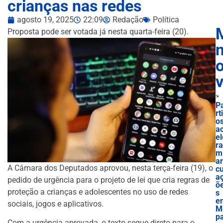
crianças nas redes
agosto 19, 2025
22:09
Redação
Política
Proposta pode ser votada já nesta quarta-feira (20).
n
P
rt
o
a
el
ra
m
ar
A Câmara dos Deputados aprovou, nesta terça-feira (19), o
cu
a
pedido de urgência para o projeto de lei que cria regras de
õ
proteção a crianças e adolescentes no uso de redes
s
e
sociais, jogos e aplicativos.
M
p
Com a urgência aprovada, o texto segue direto para o