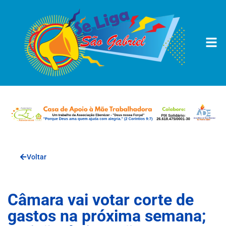
Voltar
Câmara vai votar corte de
gastos na próxima semana;