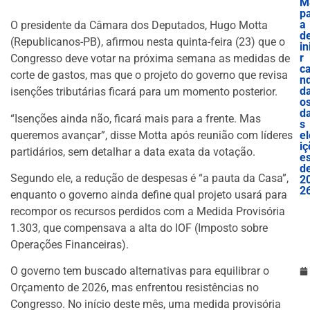
M
p
a
O presidente da Câmara dos Deputados, Hugo Motta
d
(Republicanos-PB), afirmou nesta quinta-feira (23) que o
in
r
Congresso deve votar na próxima semana as medidas de
c
corte de gastos, mas que o projeto do governo que revisa
nd
d
isenções tributárias ficará para um momento posterior.
o
d
“Isenções ainda não, ficará mais para a frente. Mas
s
queremos avançar”, disse Motta após reunião com líderes
el
iç
partidários, sem detalhar a data exata da votação.
e
d
Segundo ele, a redução de despesas é “a pauta da Casa”,
2
2
enquanto o governo ainda define qual projeto usará para
recompor os recursos perdidos com a Medida Provisória
1.303, que compensava a alta do IOF (Imposto sobre
Operações Financeiras).
O governo tem buscado alternativas para equilibrar o
Orçamento de 2026, mas enfrentou resistências no
Congresso. No início deste mês, uma medida provisória