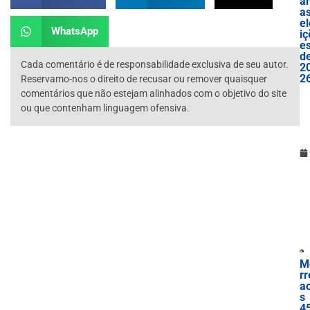
ar
a
el
WhatsApp
iç
e
d
Cada comentário é de responsabilidade exclusiva de seu autor.
2
2
Reservamo-nos o direito de recusar ou remover quaisquer
comentários que não estejam alinhados com o objetivo do site
ou que contenham linguagem ofensiva.
M
rr
a
s
4