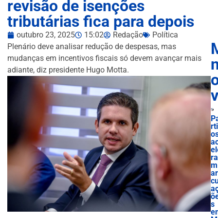
revisão de isenções
tributárias fica para depois
outubro 23, 2025
15:02
Redação
Política
Plenário deve analisar redução de despesas, mas
mudanças em incentivos fiscais só devem avançar mais
n
adiante, diz presidente Hugo Motta.
P
rt
o
a
el
ra
m
ar
cu
a
õ
s
e