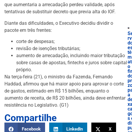
que aumentaria a arrecadação perdeu validade, após
tentativas de substituir decreto que previa alta do IOF.
Diante das dificuldades, o Executivo decidiu dividir o
pacote em três frentes:
S
rv
corte de despesas;
d
e
revisão de isenções tributárias;
tê
aumento de arrecadação, incluindo maior tributação
m
a
sobre casas de apostas, fintechs e juros sobre capital
o
próprio.
f
d
Na terça-feira (21), o ministro da Fazenda, Fernando
p
Haddad, afirmou que há maior apoio para aprovar o corte
z
p
de gastos, estimado em R$ 15 bilhões, enquanto o
a
aumento de receita, de R$ 20 bilhões, ainda deve enfrentar
de
x
resistência no Legislativo. (G1)
c
g
Compartilhe
s 
di
p
Facebook
LinkedIn
X