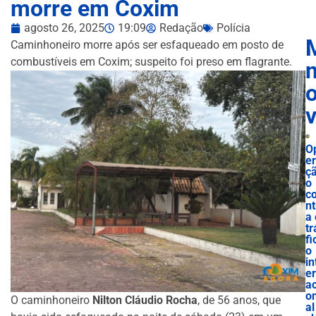
morre em Coxim
agosto 26, 2025
19:09
Redação
Polícia
Caminhoneiro morre após ser esfaqueado em posto de
combustíveis em Coxim; suspeito foi preso em flagrante.
n
O
e
ç
o
c
nt
a 
tr
fi
o
in
e
ac
o
O caminhoneiro
Nilton Cláudio Rocha
, de 56 anos, que
al