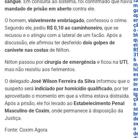
f
sangue
. Em consulta ao sistema, foi confirmado que havia
m
mandado de prisão em aberto
contra ele.
g
o
e
O homem,
visivelmente embriagado
, confessou o crime.
ç
Segundo ele, pediu
R$ 0,10 ao caminhoneiro
, que se
o 
bl
recusou e o atingiu com a lateral de um facão. Após a
q
discussão, ele afirmou ter desferido
dois golpes de
ei
R
canivete nas costas
de Nilton.
3
6
Nilton passou por
cirurgia de emergência
e ficou na
UTI
,
mi
mas não resistiu aos ferimentos.
h
e
e
O delegado
José Wilson Ferreira da Silva
informou que o
in
suspeito será
indiciado por homicídio qualificado
, por ter
es
ig
aproveitado o momento em que a vítima estava distraída.
ç
Após a prisão, ele foi levado ao
Estabelecimento Penal
o
s
Masculino de Coxim
, onde permanece à disposição da
b
Justiça.
d
sv
o
Fonte: Coxim Agora
d