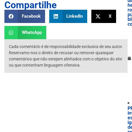
di
Compartilhe
he
ro
p
Facebook
LinkedIn
X
bl
c
WhatsApp
Cada comentário é de responsabilidade exclusiva de seu autor.
Reservamo-nos o direito de recusar ou remover quaisquer
comentários que não estejam alinhados com o objetivo do site
ou que contenham linguagem ofensiva.
P
in
es
ig
d
sv