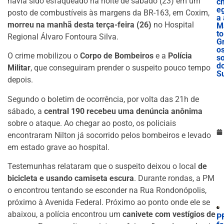
havia sido esfaqueado na noite de sábado (23) em um
c
e
posto de combustíveis às margens da BR-163, em Coxim,
a 
morreu na manhã desta terça-feira (26)
no Hospital
M
to
Regional Álvaro Fontoura Silva.
G
o
O crime mobilizou o
Corpo de Bombeiros
e a
Polícia
s
d
Militar
, que conseguiram prender o suspeito pouco tempo
S
depois.
Segundo o boletim de ocorrência, por volta das 21h de
sábado, a
central 190 recebeu uma denúncia anônima
sobre o ataque. Ao chegar ao posto, os policiais
encontraram Nilton já socorrido pelos bombeiros e levado
em estado grave ao hospital.
Testemunhas relataram que o suspeito deixou o local
de
bicicleta e usando camiseta escura
. Durante rondas, a PM
o encontrou tentando se esconder na Rua Rondonópolis,
próximo à Avenida Federal. Próximo ao ponto onde ele se
abaixou, a polícia encontrou um
canivete com vestígios de
P