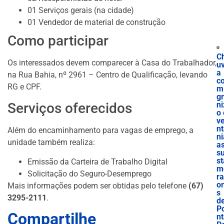
01 Serviços gerais (na cidade)
01 Vendedor de material de construção
Como participar
C
Os interessados devem comparecer à Casa do Trabalhador,
u
a
na Rua Bahia, nº 2961 – Centro de Qualificação, levando
c
RG e CPF.
m
g
ni
Serviços oferecidos
o 
v
n
Além do encaminhamento para vagas de emprego, a
ni
unidade também realiza:
a
s
st
Emissão da Carteira de Trabalho Digital
m
Solicitação do Seguro-Desemprego
r
o
Mais informações podem ser obtidas pelo telefone
(67)
s
3295-2111
.
d
P
Compartilhe
n