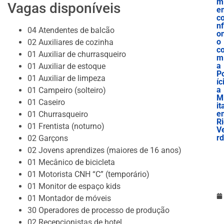
m
Vagas disponíveis
e
c
nf
04 Atendentes de balcão
o
o
02 Auxiliares de cozinha
c
01 Auxiliar de churrasqueiro
m
a
01 Auxiliar de estoque
P
01 Auxiliar de limpeza
íc
a
01 Campeiro (solteiro)
Mi
01 Caseiro
it
e
01 Churrasqueiro
R
01 Frentista (noturno)
V
r
02 Garçons
02 Jovens aprendizes (maiores de 16 anos)
01 Mecânico de bicicleta
01 Motorista CNH “C” (temporário)
01 Monitor de espaço kids
01 Montador de móveis
30 Operadores de processo de produção
02 Recepcionistas de hotel