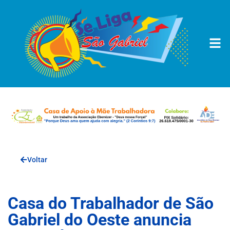
Voltar
Casa do Trabalhador de São
Gabriel do Oeste anuncia