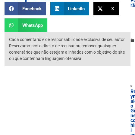
P
rã
Facebook
LinkedIn
X
WhatsApp
Cada comentário é de responsabilidade exclusiva de seu autor.
Reservamo-nos o direito de recusar ou remover quaisquer
comentários que não estejam alinhados com o objetivo do site
ou que contenham linguagem ofensiva.
R
y
al
o
G
n
c
hi
i
s