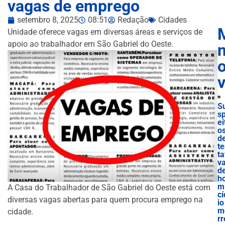
vagas de emprego
setembro 8, 2025
08:51
Redação
Cidades
Unidade oferece vagas em diversas áreas e serviços de
apoio ao trabalhador em São Gabriel do Oeste.
n
S
s
ei
o
d
t
ta
v
d
h
m
A Casa do Trabalhador de São Gabriel do Oeste está com
cí
diversas vagas abertas para quem procura emprego na
io
m
cidade.
rr