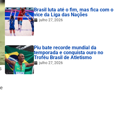
Brasil luta até o fim, mas fica com o
vice da Liga das Nações
julho 27, 2026
Piu bate recorde mundial da
temporada e conquista ouro no
Troféu Brasil de Atletismo
julho 27, 2026
s
de