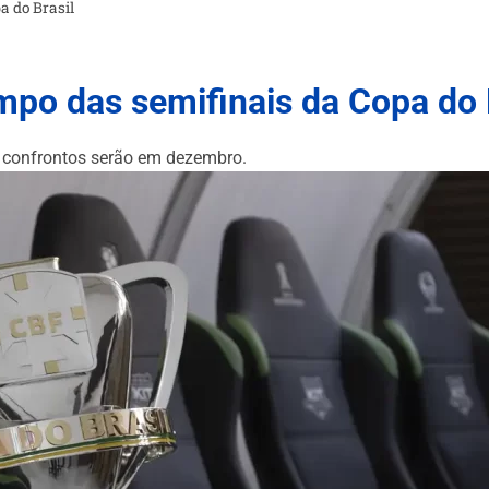
a do Brasil
po das semifinais da Copa do 
; confrontos serão em dezembro.