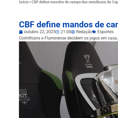
Início
»
CBF define mandos de campo das semifinais da Cop
CBF define mandos de cam
outubro 22, 2025
21:00
Redação
Esportes
Corinthians e Fluminense decidem os jogos em casa