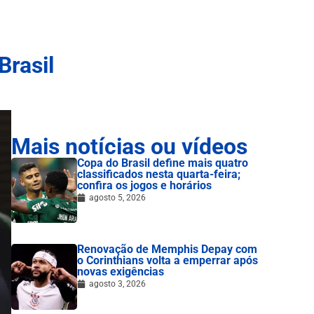
Brasil
Mais notícias ou vídeos
Copa do Brasil define mais quatro
classificados nesta quarta-feira;
confira os jogos e horários
agosto 5, 2026
Renovação de Memphis Depay com
o Corinthians volta a emperrar após
novas exigências
agosto 3, 2026