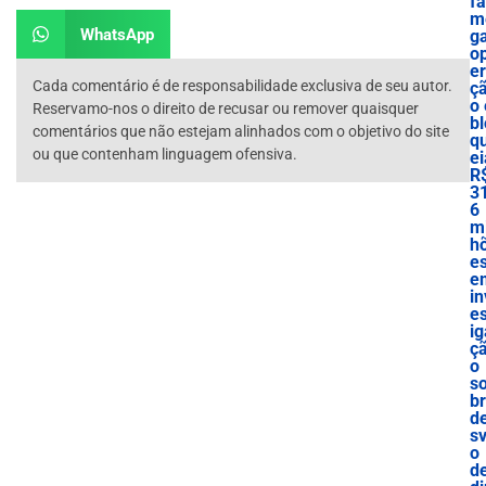
f
m
WhatsApp
g
o
e
Cada comentário é de responsabilidade exclusiva de seu autor.
ç
o 
Reservamo-nos o direito de recusar ou remover quaisquer
bl
comentários que não estejam alinhados com o objetivo do site
q
ou que contenham linguagem ofensiva.
ei
R
3
6
mi
h
e
e
in
es
ig
ç
o
s
b
d
sv
o
d