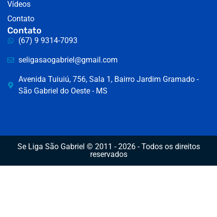
Vídeos
Contato
Contato
(67) 9 9314-7093
seligasaogabriel@gmail.com
Avenida Tuiuiú, 756, Sala 1, Bairro Jardim Gramado -
São Gabriel do Oeste - MS
Se Liga São Gabriel © 2011 - 2026 - Todos os direitos
reservados