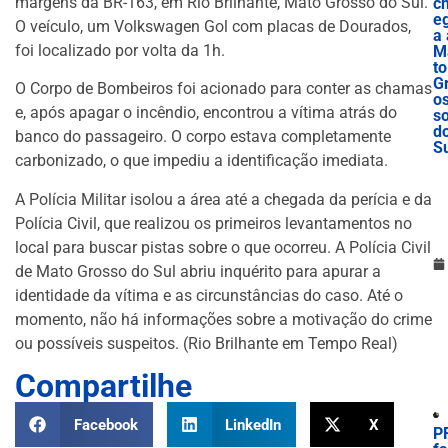
margens da BR-163, em Rio Brilhante, Mato Grosso do Sul.
c
e
O veículo, um Volkswagen Gol com placas de Dourados,
a 
foi localizado por volta da 1h.
M
to
G
O Corpo de Bombeiros foi acionado para conter as chamas
o
e, após apagar o incêndio, encontrou a vítima atrás do
s
d
banco do passageiro. O corpo estava completamente
S
carbonizado, o que impediu a identificação imediata.
A Polícia Militar isolou a área até a chegada da perícia e da
Polícia Civil, que realizou os primeiros levantamentos no
local para buscar pistas sobre o que ocorreu. A Polícia Civil
de Mato Grosso do Sul abriu inquérito para apurar a
identidade da vítima e as circunstâncias do caso. Até o
momento, não há informações sobre a motivação do crime
ou possíveis suspeitos. (Rio Brilhante em Tempo Real)
Compartilhe
Facebook
LinkedIn
X
P