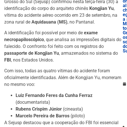
o
Grosso do Sul (Sejusp) confirmou nesta terça-feira (30) a
al
identificação do corpo do arquiteto chinês
Kongjian Yu
,
c
e
vítima do acidente aéreo ocorrido em 23 de setembro, na
a 
zona rural de
Aquidauana (MS)
, no Pantanal.
M
to
A identificação foi possível por meio de
exame
G
o
necropapiloscópico
, que analisa as impressões digitais do
s
falecido. O confronto foi feito com os registros do
d
S
passaporte de Kongjian Yu
, armazenados no sistema do
FBI
, nos Estados Unidos.
Com isso, todas as quatro vítimas do acidente foram
oficialmente identificadas. Além de Kongjian Yu, morreram
no mesmo voo:
Luiz Fernando Feres da Cunha Ferraz
(documentarista)
Rubens Crispim Júnior
(cineasta)
Marcelo Pereira de Barros
(piloto)
A Sejusp destacou que a cooperação do FBI foi essencial