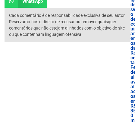
WhatsApp
d
sv
o
Cada comentário é de responsabilidade exclusiva de seu autor.
d
Reservamo-nos o direito de recusar ou remover quaisquer
e
comentários que não estejam alinhados com o objetivo do site
ui
a
ou que contenham linguagem ofensiva.
e
o
d
R
ce
ta
F
d
al
a
al
a
o
e
R
3
0
mi