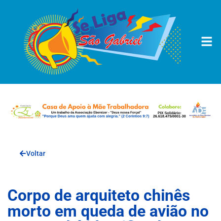
Voltar
Corpo de arquiteto chinês
morto em queda de avião no