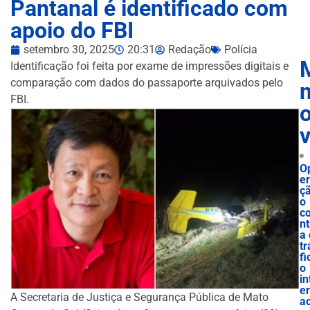
Pantanal é identificado com
apoio do FBI
setembro 30, 2025
20:31
Redação
Polícia
Identificação foi feita por exame de impressões digitais e
comparação com dados do passaporte arquivados pelo
n
FBI.
O
e
ç
o
c
nt
a 
tr
fi
o
in
e
A Secretaria de Justiça e Segurança Pública de Mato
ac