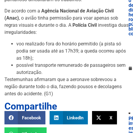
o
d
di
De acordo com a
Agência Nacional de Aviação Civil
he
(Anac)
, o avião tinha permissão para voar apenas sob
ro
p
regras visuais e durante o dia. A
Polícia Civil
investiga duas
bl
irregularidades:
c
voo realizado fora do horário permitido (a pista só
podia ser usada até as 17h39; a queda ocorreu após
as 18h);
possível transporte remunerado de passageiros sem
autorização.
Testemunhas afirmaram que a aeronave sobrevoou a
região durante todo o dia, fazendo pousos e decolagens
antes do acidente. (G1)
Compartilhe
Facebook
LinkedIn
X
P
in
es
ig