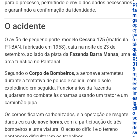
para o processo, permitindo o envio dos dados necessários
P
e garantindo a confirmação da identidade.
f
m
g
O acidente
o
e
ç
O avião de pequeno porte, modelo
Cessna 175
(matrícula
o 
bl
PT-BAN, fabricado em 1958), caiu na noite de 23 de
q
setembro, ao lado da pista da
Fazenda Barra Mansa
, uma
ei
R
área turística no Pantanal.
3
6
Segundo o
Corpo de Bombeiros
, a aeronave arremeteu
mi
h
durante a tentativa de pouso e colidiu com o solo,
e
explodindo em seguida. Funcionários da fazenda
e
in
ajudaram no combate às chamas usando um trator e um
es
caminhão-pipa.
ig
ç
o
Os corpos ficaram carbonizados, e a operação de resgate
s
durou cerca de
nove horas
, com a participação de três
b
d
bombeiros e uma viatura. O acesso difícil e o terreno
sv
pantanoso dificultaram os trabalhos.