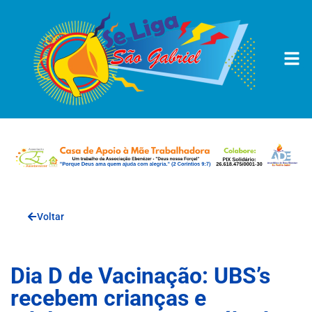
Voltar
Dia D de Vacinação: UBS’s
recebem crianças e