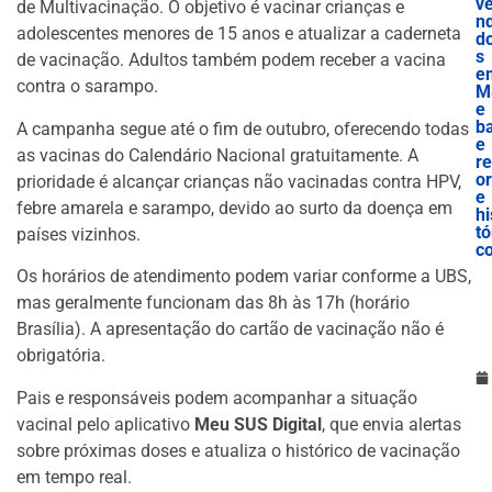
v
de Multivacinação. O objetivo é vacinar crianças e
nd
adolescentes menores de 15 anos e atualizar a caderneta
d
s
de vacinação. Adultos também podem receber a vacina
e
contra o sarampo.
M
e
b
A campanha segue até o fim de outubro, oferecendo todas
e
as vacinas do Calendário Nacional gratuitamente. A
r
o
prioridade é alcançar crianças não vacinadas contra HPV,
e
febre amarela e sarampo, devido ao surto da doença em
hi
tó
países vizinhos.
c
Os horários de atendimento podem variar conforme a UBS,
mas geralmente funcionam das 8h às 17h (horário
Brasília). A apresentação do cartão de vacinação não é
obrigatória.
Pais e responsáveis podem acompanhar a situação
vacinal pelo aplicativo
Meu SUS Digital
, que envia alertas
sobre próximas doses e atualiza o histórico de vacinação
em tempo real.