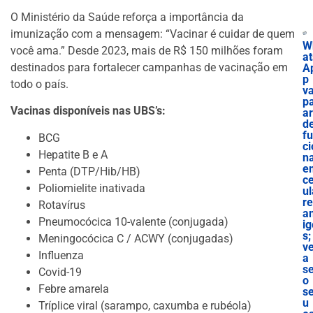
O Ministério da Saúde reforça a importância da
imunização com a mensagem: “Vacinar é cuidar de quem
W
você ama.” Desde 2023, mais de R$ 150 milhões foram
at
destinados para fortalecer campanhas de vacinação em
A
p
todo o país.
va
p
Vacinas disponíveis nas UBS’s:
ar
d
f
BCG
ci
Hepatite B e A
n
e
Penta (DTP/Hib/HB)
ce
Poliomielite inativada
ul
r
Rotavírus
a
Pneumocócica 10-valente (conjugada)
ig
s;
Meningocócica C / ACWY (conjugadas)
ve
Influenza
a
s
Covid-19
o
Febre amarela
s
u
Tríplice viral (sarampo, caxumba e rubéola)