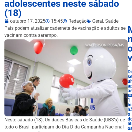
adolescentes neste sábado
(18)
outubro 17, 2025
15:45
Redação
Geral
,
Saúde
Pais podem atualizar caderneta de vacinação e adultos se
vacinam contra sarampo.
n
D
se
ul
a
a
s
1
bi
h
o
d
Neste sábado (18), Unidades Básicas de Saúde (UBS’s) de
lit
todo o Brasil participam do Dia D da Campanha Nacional
o