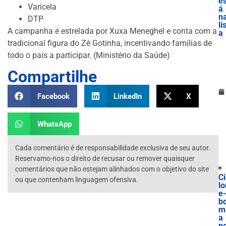
es
Varicela
á
n
DTP
li
A campanha é estrelada por Xuxa Meneghel e conta com a
a
tradicional figura do Zé Gotinha, incentivando famílias de
todo o país a participar. (Ministério da Saúde)
Compartilhe
Facebook
LinkedIn
X
WhatsApp
Cada comentário é de responsabilidade exclusiva de seu autor.
Reservamo-nos o direito de recusar ou remover quaisquer
comentários que não estejam alinhados com o objetivo do site
Ci
ou que contenham linguagem ofensiva.
lo
e-
b
m
a
p