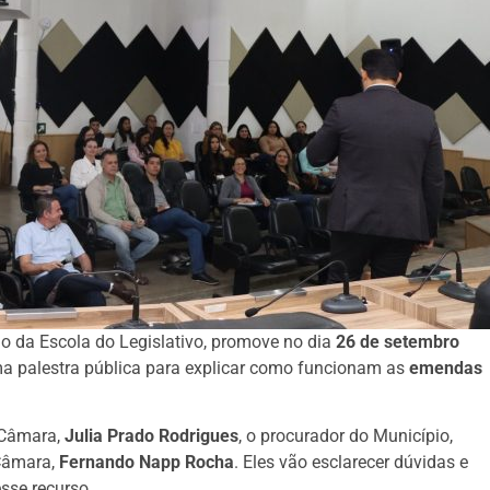
o da Escola do Legislativo, promove no dia
26 de setembro
uma palestra pública para explicar como funcionam as
emendas
 Câmara,
Julia Prado Rodrigues
, o procurador do Município,
 Câmara,
Fernando Napp Rocha
. Eles vão esclarecer dúvidas e
esse recurso.