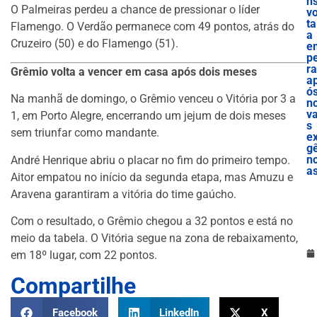
n
O Palmeiras perdeu a chance de pressionar o líder
vo
ta
Flamengo. O Verdão permanece com 49 pontos, atrás do
a
Cruzeiro (50) e do Flamengo (51).
e
p
ra
Grêmio volta a vencer em casa após dois meses
a
ó
Na manhã de domingo, o Grêmio venceu o Vitória por 3 a
n
v
1, em Porto Alegre, encerrando um jejum de dois meses
s
sem triunfar como mandante.
ex
g
nc
André Henrique abriu o placar no fim do primeiro tempo.
a
Aitor empatou no início da segunda etapa, mas Amuzu e
Aravena garantiram a vitória do time gaúcho.
Com o resultado, o Grêmio chegou a 32 pontos e está no
meio da tabela. O Vitória segue na zona de rebaixamento,
em 18º lugar, com 22 pontos.
Compartilhe
Facebook
LinkedIn
X