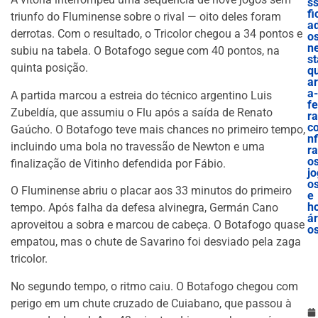
ss
fi
triunfo do Fluminense sobre o rival — oito deles foram
a
derrotas. Com o resultado, o Tricolor chegou a 34 pontos e
o
n
subiu na tabela. O Botafogo segue com 40 pontos, na
st
quinta posição.
q
ar
a-
A partida marcou a estreia do técnico argentino Luis
fe
Zubeldía, que assumiu o Flu após a saída de Renato
ra
c
Gaúcho. O Botafogo teve mais chances no primeiro tempo,
nf
incluindo uma bola no travessão de Newton e uma
ra
o
finalização de Vitinho defendida por Fábio.
jo
o
O Fluminense abriu o placar aos 33 minutos do primeiro
e
h
tempo. Após falha da defesa alvinegra, Germán Cano
ár
aproveitou a sobra e marcou de cabeça. O Botafogo quase
o
empatou, mas o chute de Savarino foi desviado pela zaga
tricolor.
No segundo tempo, o ritmo caiu. O Botafogo chegou com
perigo em um chute cruzado de Cuiabano, que passou à