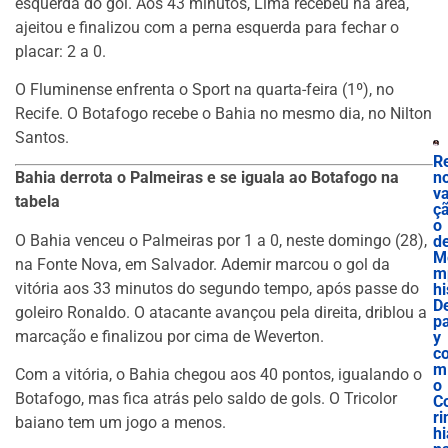
esquerda do gol. Aos 43 minutos, Lima recebeu na área,
ajeitou e finalizou com a perna esquerda para fechar o
placar: 2 a 0.
O Fluminense enfrenta o Sport na quarta-feira (1º), no
Recife. O Botafogo recebe o Bahia no mesmo dia, no Nilton
Santos.
R
n
Bahia derrota o Palmeiras e se iguala ao Botafogo na
v
tabela
ç
o
O Bahia venceu o Palmeiras por 1 a 0, neste domingo (28),
d
M
na Fonte Nova, em Salvador. Ademir marcou o gol da
m
vitória aos 33 minutos do segundo tempo, após passe do
hi
D
goleiro Ronaldo. O atacante avançou pela direita, driblou a
p
marcação e finalizou por cima de Weverton.
y
c
m
Com a vitória, o Bahia chegou aos 40 pontos, igualando o
o
Botafogo, mas fica atrás pelo saldo de gols. O Tricolor
C
ri
baiano tem um jogo a menos.
hi