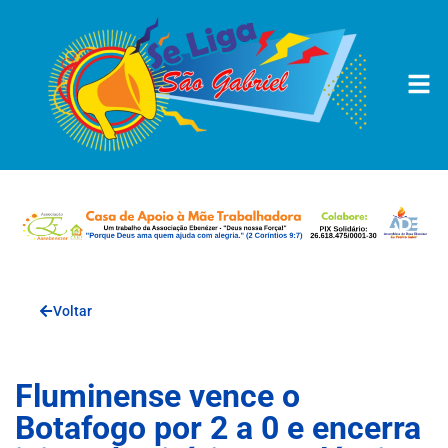
Voltar
Fluminense vence o
Botafogo por 2 a 0 e encerra