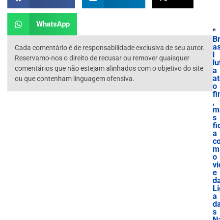
WhatsApp
B
as
Cada comentário é de responsabilidade exclusiva de seu autor.
l
Reservamo-nos o direito de recusar ou remover quaisquer
lu
comentários que não estejam alinhados com o objetivo do site
a
a
ou que contenham linguagem ofensiva.
o
f
,
m
s
fi
a
c
m
o
vi
e
d
Li
a
d
s
N