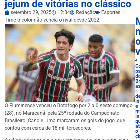
jejum de vitórias no clássico
setembro 29, 2025
12:34
Redação
Esportes
Time tricolor não vencia o rival desde 2022.
n
C
p
d
B
as
l
d
in
O Fluminense venceu o Botafogo por 2 a 0 neste domingo
e
m
(28), no Maracanã, pela 25ª rodada do Campeonato
is
Brasileiro. Cano e Lima marcaram os gols do jogo, que
q
at
contou com cerca de 18 mil torcedores.
o
cl
A vitória interrompeu uma sequência de nove jogos sem