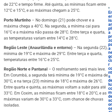
de 22°C e tempo firme. Até quinta, as mínimas ficam entre
12°C e 15°C, e as máximas chegam a 25°C.
E
e
Porto Murtinho
– No domingo (21) pode chover e a
is
a
máxima chega a 40°C. Na segunda, a mínima cai para
pl
16°C e a máxima não passa de 28°C. Entre terça e quarta,
a
p
as temperaturas variam entre 14°C e 28°C.
z
p
Região Leste (Anaurilândia e entorno)
– Na segunda (22),
a
n
mínima de 19°C e máxima de 29°C. Entre terça e quarta,
g
temperaturas entre 16°C e 25°C.
ci
r
c
Região Norte e Pantanal
– O resfriamento será mais leve.
n
Em Corumbá, a segunda terá mínima de 19°C e máxima de
s
d
30°C, e na terça (23) mínima de 18°C e máxima de 26°C.
lu
Entre quarta e quinta, as máximas voltam a subir para até
c
m
33°C. Em Coxim, as mínimas ficam entre 18°C e 20°C, e as
d
máximas variam de 30°C a 33°C, com chance de chuvas
s
o
isoladas.
o