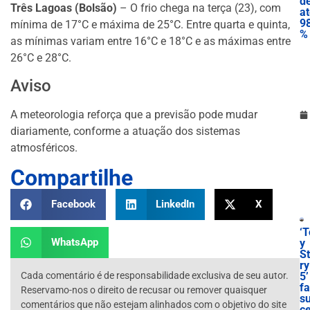
d
Três Lagoas (Bolsão)
– O frio chega na terça (23), com
a
9
mínima de 17°C e máxima de 25°C. Entre quarta e quinta,
%
as mínimas variam entre 16°C e 18°C e as máximas entre
26°C e 28°C.
Aviso
A meteorologia reforça que a previsão pode mudar
diariamente, conforme a atuação dos sistemas
atmosféricos.
Compartilhe
Facebook
LinkedIn
X
‘T
WhatsApp
y
S
ry
Cada comentário é de responsabilidade exclusiva de seu autor.
5’
f
Reservamo-nos o direito de recusar ou remover quaisquer
s
comentários que não estejam alinhados com o objetivo do site
c