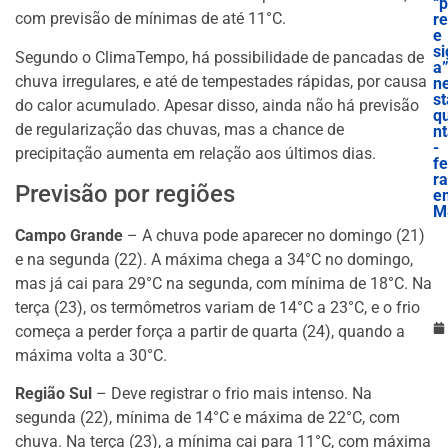
“
com previsão de mínimas de até 11°C.
re
e
si
Segundo o ClimaTempo, há possibilidade de pancadas de
a
chuva irregulares, e até de tempestades rápidas, por causa
n
st
do calor acumulado. Apesar disso, ainda não há previsão
qu
de regularização das chuvas, mas a chance de
n
-
precipitação aumenta em relação aos últimos dias.
fe
ra
Previsão por regiões
e
M
Campo Grande
– A chuva pode aparecer no domingo (21)
e na segunda (22). A máxima chega a 34°C no domingo,
mas já cai para 29°C na segunda, com mínima de 18°C. Na
terça (23), os termômetros variam de 14°C a 23°C, e o frio
começa a perder força a partir de quarta (24), quando a
máxima volta a 30°C.
Região Sul
– Deve registrar o frio mais intenso. Na
segunda (22), mínima de 14°C e máxima de 22°C, com
chuva. Na terça (23), a mínima cai para 11°C, com máxima