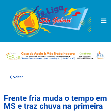
Voltar
Frente fria muda o tempo em
MS e traz chuva na primeira