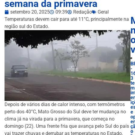
semana da primavera
setembro 20, 2025
09:39
Redação
Geral
Temperaturas devem cair para até 11°C, principalmente na
região sul do Estado.
n
B
-
1
3
te
m
in
e
iç
Depois de vários dias de calor intenso, com termômetros
e
perto dos 40°C, Mato Grosso do Sul deve ter mudança no
e
o
clima já na virada para a primavera, que começa no
e
domingo (22). Uma frente fria que avança pelo Sul do país
ç
o
vai trazer chuvas e derrubar as temperaturas no Estado,