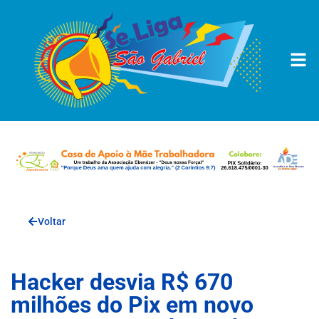
Voltar
Hacker desvia R$ 670
milhões do Pix em novo