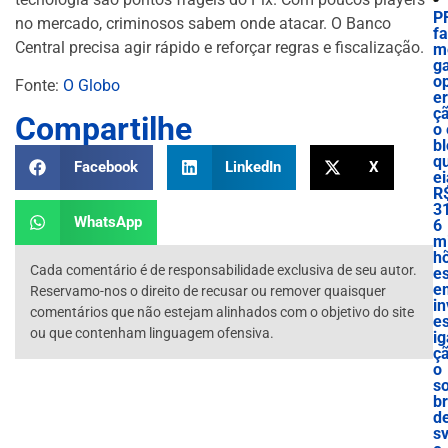
P
no mercado, criminosos sabem onde atacar. O Banco
f
Central precisa agir rápido e reforçar regras e fiscalização.
m
g
o
Fonte:
O Globo
e
ç
Compartilhe
o 
bl
q
Facebook
LinkedIn
X
ei
R
3
WhatsApp
6
mi
h
Cada comentário é de responsabilidade exclusiva de seu autor.
e
e
Reservamo-nos o direito de recusar ou remover quaisquer
in
comentários que não estejam alinhados com o objetivo do site
es
ou que contenham linguagem ofensiva.
ig
ç
o
s
b
d
sv