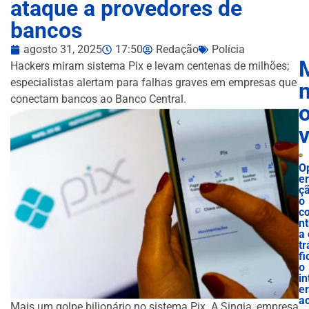
ataque a provedores de
bancos
agosto 31, 2025
17:50
Redação
Polícia
Hackers miram sistema Pix e levam centenas de milhões;
especialistas alertam para falhas graves em empresas que
n
conectam bancos ao Banco Central.
O
e
ç
o
c
nt
a 
tr
fi
o
in
e
ac
Mais um golpe bilionário no sistema Pix. A Sinqia, empresa