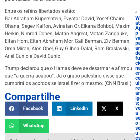
Entre os reféns libertados estão:
W
Bar Abraham Kupershtein, Evyatar David, Yosef-Chaim
at
Ohana, Segev Kalfon, Avinatan Or, Elkana Bohbot, Maxim
A
p
Herkin, Nimrod Cohen, Matan Angrest, Matan Zangauke,
va
Eitan Horn, Eitan Abraham Mor, Gali Berman, Ziv Berman,
p
ar
Omri Miran, Alon Ohel, Guy Gilboa-Dalal, Rom Braslavski,
d
Ariel Cunio e David Cunio.
f
ci
n
Trump declarou que o Hamas deve se desarmar e afirmou
e
que “a guerra acabou”. Já o grupo palestino disse que
ce
ul
cumprirá os acordos se Israel fizer o mesmo. (CNN Brasil)
r
a
Compartilhe
ig
s;
ve
Facebook
LinkedIn
X
a
s
o
WhatsApp
s
u
es