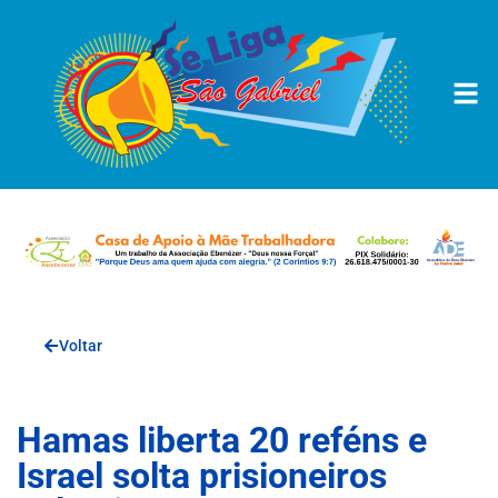
Voltar
Hamas liberta 20 reféns e
Israel solta prisioneiros