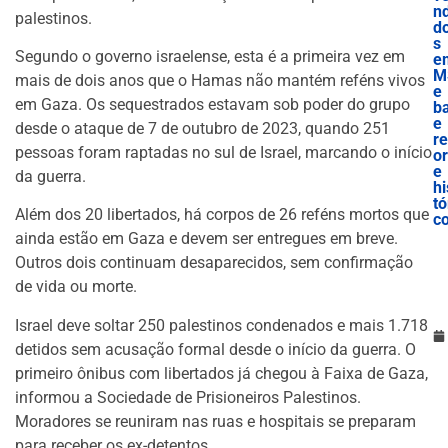
nd
palestinos.
d
s
Segundo o governo israelense, esta é a primeira vez em
e
M
mais de dois anos que o Hamas não mantém reféns vivos
e
em Gaza. Os sequestrados estavam sob poder do grupo
b
e
desde o ataque de 7 de outubro de 2023, quando 251
r
pessoas foram raptadas no sul de Israel, marcando o início
o
e
da guerra.
hi
tó
Além dos 20 libertados, há corpos de 26 reféns mortos que
c
ainda estão em Gaza e devem ser entregues em breve.
Outros dois continuam desaparecidos, sem confirmação
de vida ou morte.
Israel deve soltar 250 palestinos condenados e mais 1.718
detidos sem acusação formal desde o início da guerra. O
primeiro ônibus com libertados já chegou à Faixa de Gaza,
informou a Sociedade de Prisioneiros Palestinos.
Moradores se reuniram nas ruas e hospitais se preparam
para receber os ex-detentos.