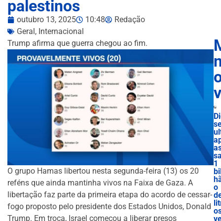
palestinos
outubro 13, 2025
10:48
Redação
Geral
,
Internacional
Trump afirma que guerra chegou ao fim.
n
D
se
ul
a
a
s
1
O grupo Hamas libertou nesta segunda-feira (13) os 20
bi
h
reféns que ainda mantinha vivos na Faixa de Gaza. A
o
libertação faz parte da primeira etapa do acordo de cessar-
d
lit
fogo proposto pelo presidente dos Estados Unidos, Donald
o
Trump. Em troca, Israel começou a liberar presos
v