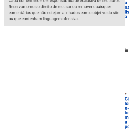
Cada comentário é de responsabilidade exclusiva de seu autor.
á
Reservamo-nos o direito de recusar ou remover quaisquer
n
li
comentários que não estejam alinhados com o objetivo do site
a
ou que contenham linguagem ofensiva.
Ci
lo
e-
b
m
a
p