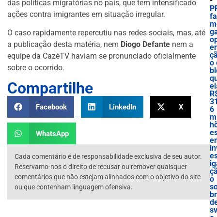
das políticas migratórias no país, que tem intensificado
P
ações contra imigrantes em situação irregular.
f
m
g
O caso rapidamente repercutiu nas redes sociais, mas, até
o
a publicação desta matéria, nem
Diogo Defante
nem a
e
ç
equipe da CazéTV haviam se pronunciado oficialmente
o 
sobre o ocorrido.
bl
q
Compartilhe
ei
R
3
Facebook
LinkedIn
X
6
mi
h
e
WhatsApp
e
in
es
Cada comentário é de responsabilidade exclusiva de seu autor.
ig
Reservamo-nos o direito de recusar ou remover quaisquer
ç
comentários que não estejam alinhados com o objetivo do site
o
s
ou que contenham linguagem ofensiva.
b
d
sv