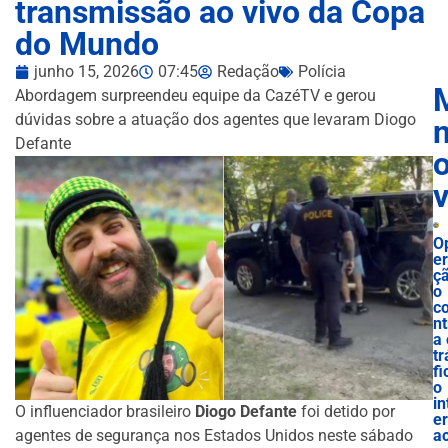
transmissão ao vivo da Copa
do Mundo
junho 15, 2026
07:45
Redação
Polícia
Abordagem surpreendeu equipe da CazéTV e gerou
dúvidas sobre a atuação dos agentes que levaram Diogo
n
Defante
O
e
ç
o
c
nt
a 
tr
fi
o
in
O influenciador brasileiro
Diogo Defante
foi detido por
e
agentes de segurança nos Estados Unidos neste sábado
ac