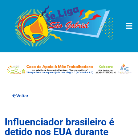
Voltar
Influenciador brasileiro é
detido nos EUA durante