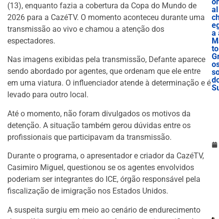
o
(13), enquanto fazia a cobertura da Copa do Mundo de
al
2026 para a CazéTV. O momento aconteceu durante uma
c
e
transmissão ao vivo e chamou a atenção dos
a 
espectadores.
M
to
G
Nas imagens exibidas pela transmissão, Defante aparece
o
sendo abordado por agentes, que ordenam que ele entre
s
d
em uma viatura. O influenciador atende à determinação e é
S
levado para outro local.
Até o momento, não foram divulgados os motivos da
detenção. A situação também gerou dúvidas entre os
profissionais que participavam da transmissão.
Durante o programa, o apresentador e criador da CazéTV,
Casimiro Miguel
, questionou se os agentes envolvidos
poderiam ser integrantes do ICE, órgão responsável pela
fiscalização de imigração nos Estados Unidos.
A suspeita surgiu em meio ao cenário de endurecimento