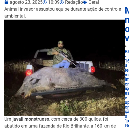
agosto 23, 2025
10:09
Redação
Geral
Animal invasor assustou equipe durante ação de controle
ambiental.
n
B
-
1
3
te
m
in
e
iç
e
e
o
e
ç
o
Um
javali monstruoso
, com cerca de 300 quilos, foi
“
re
abatido em uma fazenda de Rio Brilhante, a 160 km de