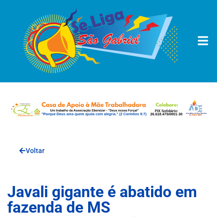
Voltar
Javali gigante é abatido em
fazenda de MS