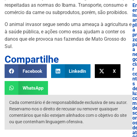
respeitadas as normas do Ibama. Transporte, consumo e
E
e
comércio da carne ou subprodutos, porém, são proibidos.
is
a
O animal invasor segue sendo uma ameaça à agricultura e
pl
a
à saúde pública, e ações como essa ajudam a conter os
p
danos que ele provoca nas fazendas de Mato Grosso do
z
p
Sul.
a
n
Compartilhe
g
ci
r
Facebook
LinkedIn
X
c
n
s
WhatsApp
d
lu
c
Cada comentário é de responsabilidade exclusiva de seu autor.
m
d
Reservamo-nos o direito de recusar ou remover quaisquer
s
comentários que não estejam alinhados com o objetivo do site
o
ou que contenham linguagem ofensiva.
o
d
a