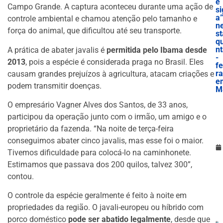
e
Campo Grande. A captura aconteceu durante uma ação de
si
a
controle ambiental e chamou atenção pelo tamanho e
n
força do animal, que dificultou até seu transporte.
st
qu
n
A prática de abater javalis é
permitida pelo Ibama desde
-
2013
, pois a espécie é considerada praga no Brasil. Eles
fe
ra
causam grandes prejuízos à agricultura, atacam criações e
e
podem transmitir doenças.
M
O empresário Vagner Alves dos Santos, de 33 anos,
participou da operação junto com o irmão, um amigo e o
proprietário da fazenda. “Na noite de terça-feira
conseguimos abater cinco javalis, mas esse foi o maior.
Tivemos dificuldade para colocá-lo na caminhonete.
Estimamos que passava dos 200 quilos, talvez 300”,
contou.
O controle da espécie geralmente é feito à noite em
propriedades da região. O javali-europeu ou híbrido com
porco doméstico
pode ser abatido legalmente
, desde que