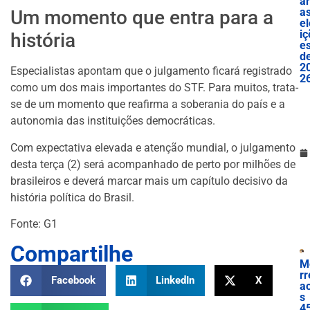
ar
a
Um momento que entra para a
el
iç
história
e
d
2
Especialistas apontam que o julgamento ficará registrado
2
como um dos mais importantes do STF. Para muitos, trata-
se de um momento que reafirma a soberania do país e a
autonomia das instituições democráticas.
Com expectativa elevada e atenção mundial, o julgamento
desta terça (2) será acompanhado de perto por milhões de
brasileiros e deverá marcar mais um capítulo decisivo da
história política do Brasil.
Fonte: G1
Compartilhe
M
rr
Facebook
LinkedIn
X
a
s
4