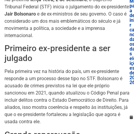
M
p
Tribunal Federal (STF) inicia o julgamento do ex-presidente
a
Jair Bolsonaro
e de ex-ministros de seu governo. O caso é
d
in
considerado um dos mais emblemáticos do século e já
r
movimenta a política, a sociedade e a imprensa
c
nd
internacional.
d
o
Primeiro ex-presidente a ser
d
s
julgado
el
iç
e
Pela primeira vez na história do país, um ex-presidente
d
2
responde a um processo desse tipo no STF. Bolsonaro é
2
acusado de crimes previstos na lei que ele próprio
sancionou em 2021, quando atualizou o Código Penal para
incluir delitos contra o Estado Democrático de Direito. Para
aliados, isso mostra coerência e respeito às instituições, já
que o ex-presidente fortaleceu a legislação que agora é
usada contra ele.