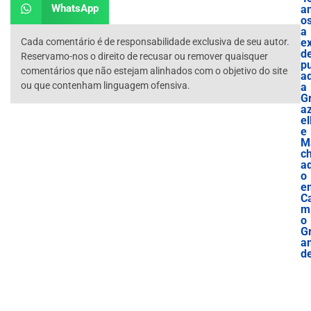
WhatsApp
a
o
a
Cada comentário é de responsabilidade exclusiva de seu autor.
e
d
Reservamo-nos o direito de recusar ou remover quaisquer
p
comentários que não estejam alinhados com o objetivo do site
a
ou que contenham linguagem ofensiva.
a
G
az
el
e
M
c
a
o
e
C
m
o
G
a
d