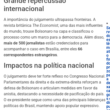
Grande repercussão
internacional
A importância do julgamento ultrapassa fronteiras. A
revista britânica
The Economist
, uma das mais influentes
S
do mundo, trouxe Bolsonaro na capa e classificou o
rv
d
processo como um marco para a democracia. Além disso,
e
mais de 500 jornalistas
estão credenciados para
tê
m
acompanhar o caso em Brasília, entre eles
66
a
correspondentes estrangeiros
.
o
f
d
Impactos na política nacional
p
z
p
O julgamento deve ter forte reflexo no Congresso Nacional.
a
Parlamentares da direita e da extrema-direita reforçam a
de
x
defesa de Bolsonaro e articulam medidas em favor da
c
anistia, destacando a necessidade de pacificação do país.
g
s 
O ex-presidente segue como uma das principais lideranças
di
políticas do Brasil, mantendo apoio popular expressivo.
p