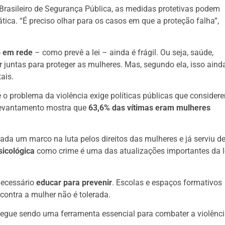
Brasileiro de Segurança Pública, as medidas protetivas podem
ica. “É preciso olhar para os casos em que a proteção falha”,
o em rede
– como prevê a lei – ainda é frágil. Ou seja, saúde,
r juntas para proteger as mulheres. Mas, segundo ela, isso aind
ais.
e o problema da violência exige políticas públicas que consider
levantamento mostra que
63,6% das vítimas eram mulheres
ada um marco na luta pelos direitos das mulheres e já serviu d
sicológica
como crime é uma das atualizações importantes da l
necessário
educar para prevenir
. Escolas e espaços formativos
contra a mulher não é tolerada.
 segue sendo uma ferramenta essencial para combater a violênc