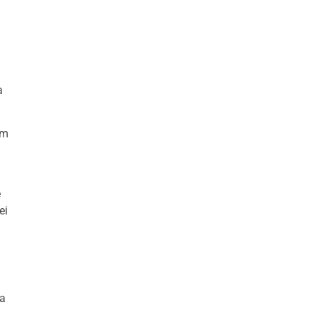
a
em
e
ei
ia