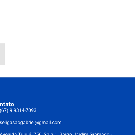
ntato
(67) 9 9314-7093
seligasaogabriel@gmail.com
Avenida Tuiuiú, 756, Sala 1, Bairro Jardim Gramado -