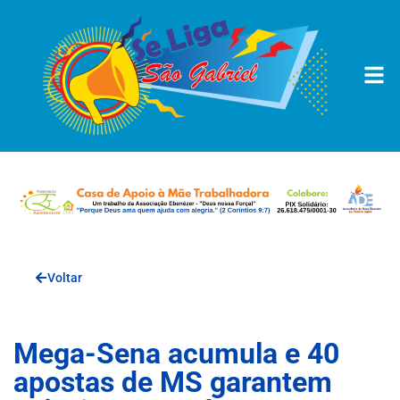
Voltar
Mega-Sena acumula e 40
apostas de MS garantem