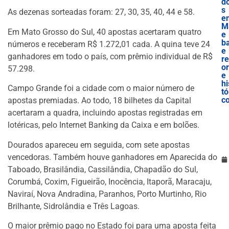
d
s
As dezenas sorteadas foram: 27, 30, 35, 40, 44 e 58.
e
M
Em Mato Grosso do Sul, 40 apostas acertaram quatro
e
b
números e receberam R$ 1.272,01 cada. A quina teve 24
e
ganhadores em todo o país, com prêmio individual de R$
r
o
57.298.
e
hi
Campo Grande foi a cidade com o maior número de
tó
c
apostas premiadas. Ao todo, 18 bilhetes da Capital
acertaram a quadra, incluindo apostas registradas em
lotéricas, pelo Internet Banking da Caixa e em bolões.
Dourados apareceu em seguida, com sete apostas
vencedoras. Também houve ganhadores em Aparecida do
Taboado, Brasilândia, Cassilândia, Chapadão do Sul,
Corumbá, Coxim, Figueirão, Inocência, Itaporã, Maracaju,
Naviraí, Nova Andradina, Paranhos, Porto Murtinho, Rio
Brilhante, Sidrolândia e Três Lagoas.
O maior prêmio pago no Estado foi para uma aposta feita