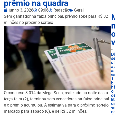
prêmio na quadra
junho 3, 2026
09:06
Redação
Geral
Sem ganhador na faixa principal, prêmio sobe para R$ 32
milhões no próximo sorteio
n
D
se
ul
a
a
s
1
bi
h
o
O concurso 3.014 da Mega-Sena, realizado na noite desta
d
terça-feira (2), terminou sem vencedores na faixa principal
lit
o
e o prêmio acumulou. A estimativa para o próximo sorteio,
v
marcado para sábado (6), é de R$ 32 milhões.
nd