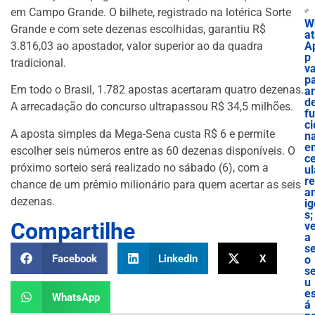
em Campo Grande. O bilhete, registrado na lotérica Sorte
W
Grande e com sete dezenas escolhidas, garantiu R$
at
3.816,03 ao apostador, valor superior ao da quadra
A
p
tradicional.
va
p
Em todo o Brasil, 1.782 apostas acertaram quatro dezenas.
ar
d
A arrecadação do concurso ultrapassou R$ 34,5 milhões.
f
ci
A aposta simples da Mega-Sena custa R$ 6 e permite
n
e
escolher seis números entre as 60 dezenas disponíveis. O
ce
próximo sorteio será realizado no sábado (6), com a
ul
r
chance de um prêmio milionário para quem acertar as seis
a
dezenas.
ig
s;
Compartilhe
ve
a
s
Facebook
LinkedIn
X
o
s
u
es
WhatsApp
á