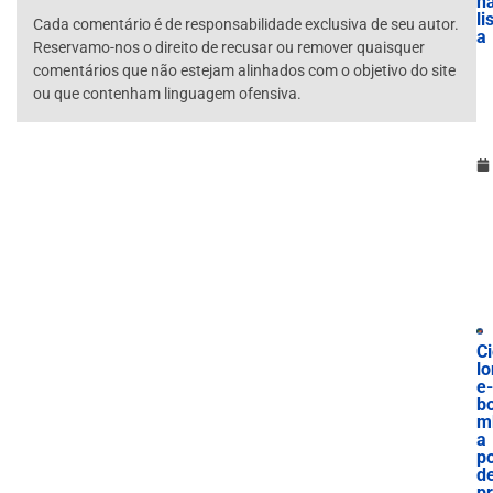
n
li
Cada comentário é de responsabilidade exclusiva de seu autor.
a
Reservamo-nos o direito de recusar ou remover quaisquer
comentários que não estejam alinhados com o objetivo do site
ou que contenham linguagem ofensiva.
Ci
lo
e-
b
m
a
p
d
p