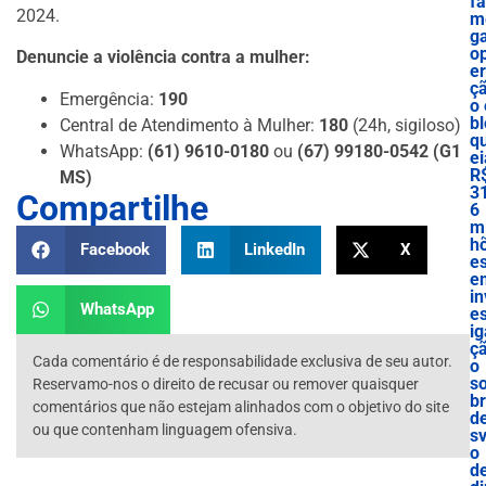
f
2024.
m
g
o
Denuncie a violência contra a mulher:
e
ç
Emergência:
190
o 
bl
Central de Atendimento à Mulher:
180
(24h, sigiloso)
q
WhatsApp:
(61) 9610-0180
ou
(67) 99180-0542 (G1
ei
R
MS)
3
Compartilhe
6
mi
h
Facebook
LinkedIn
X
e
e
in
WhatsApp
es
ig
ç
Cada comentário é de responsabilidade exclusiva de seu autor.
o
s
Reservamo-nos o direito de recusar ou remover quaisquer
b
comentários que não estejam alinhados com o objetivo do site
d
ou que contenham linguagem ofensiva.
sv
o
d