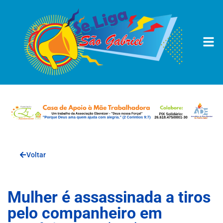
Voltar
Mulher é assassinada a tiros
pelo companheiro em