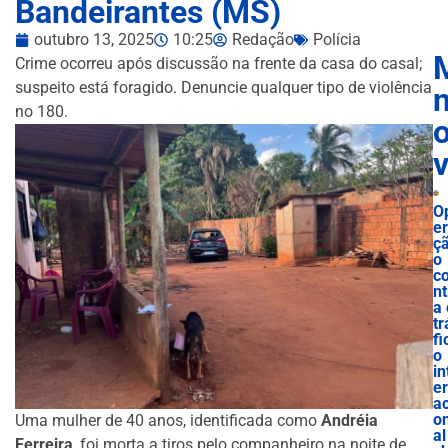
Bandeirantes (MS)
outubro 13, 2025
10:25
Redação
Polícia
Crime ocorreu após discussão na frente da casa do casal;
suspeito está foragido. Denuncie qualquer tipo de violência
n
no 180.
O
e
ç
o
c
nt
a 
tr
fi
o
in
e
ac
o
Uma mulher de 40 anos, identificada como
Andréia
al
Ferreira
, foi morta a tiros pelo companheiro na noite de