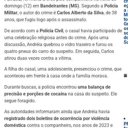
c
e
domingo (12) em
Bandeirantes (MS)
. Segundo a
Polícia
a 
Militar
, o autor do crime é
Carlos Alberto da Silva
, de 38
M
to
anos, que fugiu logo após o assassinato.
G
o
De acordo com a
Polícia Civil
, o casal havia participado de
s
uma celebração religiosa antes do crime. Após uma
d
S
discussão, Andréia quebrou o vidro traseiro e furou os
quatro pneus do carro do suspeito. Em seguida, Carlos
atirou duas vezes contra a vítima.
A filha do casal, uma adolescente, presenciou o crime, que
aconteceu em frente à casa onde a família morava.
Durante buscas, a polícia encontrou
uma balança de
precisão e porções de cocaína
na casa do suspeito. Ele
segue foragido.
As autoridades informaram ainda que Andréia havia
registrado dois boletins de ocorrência por violência
P
doméstica
contra o companheiro, nos anos de 2023 e