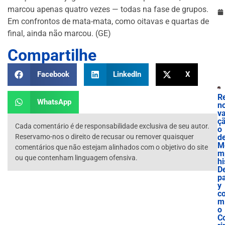
marcou apenas quatro vezes — todas na fase de grupos.
Em confrontos de mata-mata, como oitavas e quartas de
final, ainda não marcou. (GE)
Compartilhe
Facebook
LinkedIn
X
R
WhatsApp
n
v
ç
Cada comentário é de responsabilidade exclusiva de seu autor.
o
Reservamo-nos o direito de recusar ou remover quaisquer
d
M
comentários que não estejam alinhados com o objetivo do site
m
ou que contenham linguagem ofensiva.
hi
D
p
y
c
m
o
C