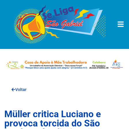
Voltar
Müller critica Luciano e
provoca torcida do São