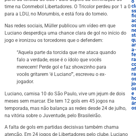
o
cl
time na Conmebol Libertadores. O Tricolor perdeu por 1 a 0
ss
para a LDU, no Morumbis, e está fora do torneio.
fi
a
o
Nas redes sociais, Müller publicou um vídeo em que
n
Luciano desperdiça uma chance clara de gol no início do
st
q
jogo e ironizou os torcedores que o defendem:
ar
a-
“Aquela parte da torcida que me ataca quando
fe
ra
falo a verdade, esse é o ídolo que vocês
c
merecem! Perde gol e faz showzinho para
nf
ra
vocês gritarem ‘é Luciano’”, escreveu o ex-
o
jogador.
jo
o
e
Luciano, camisa 10 do São Paulo, vive um jejum de dois
h
meses sem marcar. Ele tem 12 gols em 45 jogos na
ár
o
temporada, mas não balança as redes desde 24 de julho,
na vitória sobre o Juventude, pelo Brasileirão.
A falta de gols em partidas decisivas também chama
atenção. Em 24 jogos de Libertadores pelo clube, Luciano