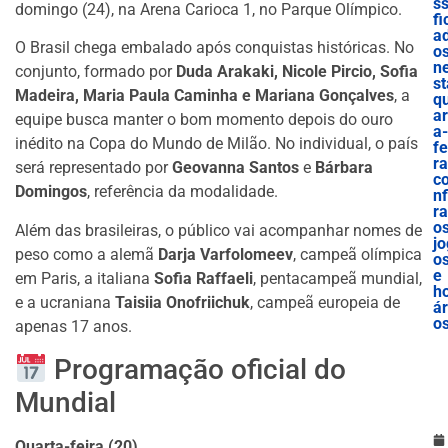
ss
domingo (24), na Arena Carioca 1, no Parque Olímpico.
fi
a
O Brasil chega embalado após conquistas históricas. No
o
n
conjunto, formado por
Duda Arakaki, Nicole Pircio, Sofia
st
Madeira, Maria Paula Caminha e Mariana Gonçalves
, a
q
ar
equipe busca manter o bom momento depois do ouro
a-
inédito na Copa do Mundo de Milão. No individual, o país
fe
ra
será representado por
Geovanna Santos
e
Bárbara
c
Domingos
, referência da modalidade.
nf
ra
o
Além das brasileiras, o público vai acompanhar nomes de
jo
peso como a alemã
Darja Varfolomeev
, campeã olímpica
o
e
em Paris, a italiana
Sofia Raffaeli
, pentacampeã mundial,
h
e a ucraniana
Taisiia Onofriichuk
, campeã europeia de
ár
o
apenas 17 anos.
Programação oficial do
Mundial
Quarta-feira (20)