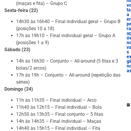
n
(maças e fita) – Grupo C
vo
ta
Sexta-feira (22)
a
e
14h30 às 16h40 – Final individual geral – Grupo B
p
ra
(posições 10 a 18)
a
17h às 19h10 – Final individual geral – Grupo A
ó
n
(posições 1 a 9)
v
Sábado (23)
s
ex
14h às 16h30 – Conjunto – All-around (5 fitas e 3
g
nc
bolas/2 arcos)
a
17h às 19h – Conjunto – All-around (repetição das
séries)
Domingo (24)
11h às 11h35 – Final individual – Arco
11h40 às 12h15 – Final individual – Bola
12h50 às 13h35 – Final conjunto – 5 fitas
14h às 14h35 – Final individual – Maças
14h40 às 15h15 – Final individual – Fita