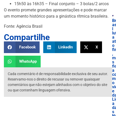
15h50 às 16h35 – Final conjunto – 3 bolas/2 arcos
O evento promete grandes apresentações e pode marcar
um momento histórico para a ginástica rítmica brasileira.
B
as
Fonte: Agência Brasil
l
lu
Compartilhe
a
a
o
Facebook
LinkedIn
X
f
,
m
WhatsApp
s
fi
a
Cada comentário é de responsabilidade exclusiva de seu autor.
c
m
Reservamo-nos o direito de recusar ou remover quaisquer
o
comentários que não estejam alinhados com o objetivo do site
vi
ou que contenham linguagem ofensiva.
e
d
Li
a
d
s
N