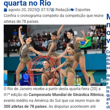
quarta no Rio
agosto 20, 2025
07:57
Redação
Esportes
Confira o cronograma completo da competição que reúne
atletas de 78 países.
n
C
p
d
B
as
l
d
in
e
m
O Rio de Janeiro recebe a partir desta quarta-feira (20) a
is
41ª edição do
Campeonato Mundial de Ginástica Rítmica
,
q
at
evento inédito na América do Sul que vai reunir mais de
o
300 atletas de 78 países
. As disputas acontecem até
cl