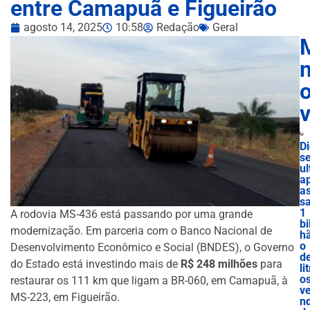
entre Camapuã e Figueirão
agosto 14, 2025
10:58
Redação
Geral
n
D
se
ul
a
a
s
1
A rodovia MS-436 está passando por uma grande
bi
modernização. Em parceria com o Banco Nacional de
h
o
Desenvolvimento Econômico e Social (BNDES), o Governo
d
do Estado está investindo mais de
R$ 248 milhões
para
lit
o
restaurar os 111 km que ligam a BR-060, em Camapuã, à
v
MS-223, em Figueirão.
nd