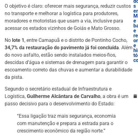
d
s
O objetivo é claro: oferecer mais segurança, reduzir custos
e
no transporte e melhorar a logística para produtores,
M
e
moradores e motoristas que usam a via, inclusive para
b
acessar os estados vizinhos de Goiás e Mato Grosso.
e
r
No
lote 1
, entre Camapuã e o distrito de Pontinho Cocho,
o
e
34,7% da restauração do pavimento já foi concluída
. Além
hi
do novo asfalto, estão sendo instalados meios-fios,
tó
c
descidas d’água e sistemas de drenagem para garantir o
escoamento correto das chuvas e aumentar a durabilidade
da pista.
Segundo o secretário estadual de Infraestrutura e
Logística,
Guilherme Alcântara de Carvalho
, a obra é um
passo decisivo para o desenvolvimento do Estado:
“Essa ligação traz mais segurança, economia
com manutenção e prepara a estrada para o
crescimento econômico da região norte.”