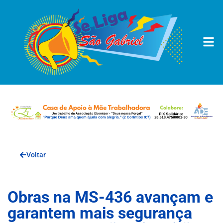
Voltar
Obras na MS-436 avançam e
garantem mais segurança