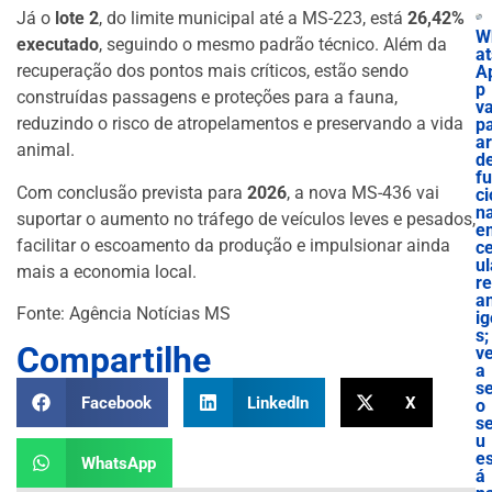
Já o
lote 2
, do limite municipal até a MS-223, está
26,42%
W
executado
, seguindo o mesmo padrão técnico. Além da
at
recuperação dos pontos mais críticos, estão sendo
A
p
construídas passagens e proteções para a fauna,
va
reduzindo o risco de atropelamentos e preservando a vida
p
ar
animal.
d
f
Com conclusão prevista para
2026
, a nova MS-436 vai
ci
n
suportar o aumento no tráfego de veículos leves e pesados,
e
facilitar o escoamento da produção e impulsionar ainda
ce
ul
mais a economia local.
r
a
Fonte: Agência Notícias MS
ig
s;
Compartilhe
ve
a
s
Facebook
LinkedIn
X
o
s
u
es
WhatsApp
á