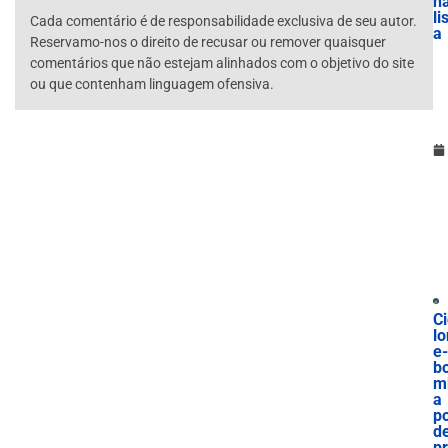
n
li
Cada comentário é de responsabilidade exclusiva de seu autor.
a
Reservamo-nos o direito de recusar ou remover quaisquer
comentários que não estejam alinhados com o objetivo do site
ou que contenham linguagem ofensiva.
Ci
lo
e-
b
m
a
p
d
p