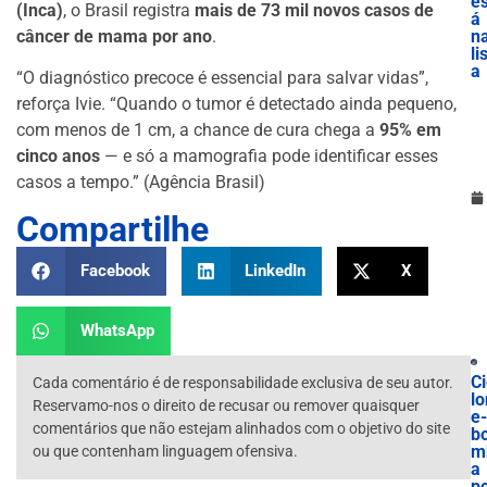
es
(Inca)
, o Brasil registra
mais de 73 mil novos casos de
á
câncer de mama por ano
.
n
li
a
“O diagnóstico precoce é essencial para salvar vidas”,
reforça Ivie. “Quando o tumor é detectado ainda pequeno,
com menos de 1 cm, a chance de cura chega a
95% em
cinco anos
— e só a mamografia pode identificar esses
casos a tempo.” (Agência Brasil)
Compartilhe
Facebook
LinkedIn
X
WhatsApp
Ci
Cada comentário é de responsabilidade exclusiva de seu autor.
lo
Reservamo-nos o direito de recusar ou remover quaisquer
e-
comentários que não estejam alinhados com o objetivo do site
b
m
ou que contenham linguagem ofensiva.
a
p