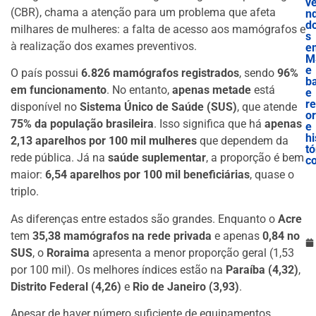
v
(CBR), chama a atenção para um problema que afeta
nd
d
milhares de mulheres: a falta de acesso aos mamógrafos e
s
à realização dos exames preventivos.
e
M
e
O país possui
6.826 mamógrafos registrados
, sendo
96%
b
em funcionamento
. No entanto,
apenas metade
está
e
r
disponível no
Sistema Único de Saúde (SUS)
, que atende
o
75% da população brasileira
. Isso significa que há
apenas
e
hi
2,13 aparelhos por 100 mil mulheres
que dependem da
tó
rede pública. Já na
saúde suplementar
, a proporção é bem
c
maior:
6,54 aparelhos por 100 mil beneficiárias
, quase o
triplo.
As diferenças entre estados são grandes. Enquanto o
Acre
tem
35,38 mamógrafos na rede privada
e apenas
0,84 no
SUS
, o
Roraima
apresenta a menor proporção geral (1,53
por 100 mil). Os melhores índices estão na
Paraíba (4,32)
,
Distrito Federal (4,26)
e
Rio de Janeiro (3,93)
.
Apesar de haver número suficiente de equipamentos,