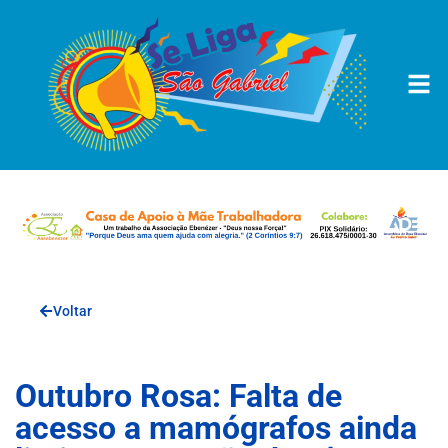
Voltar
Outubro Rosa: Falta de
acesso a mamógrafos ainda