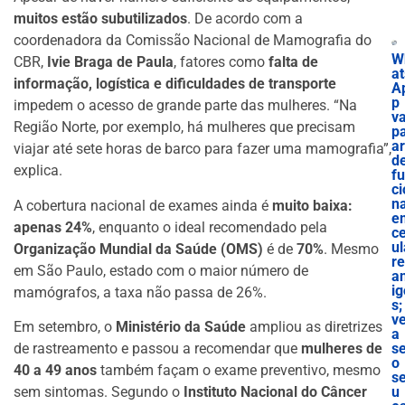
muitos estão subutilizados
. De acordo com a
coordenadora da Comissão Nacional de Mamografia do
W
CBR,
Ivie Braga de Paula
, fatores como
falta de
at
informação, logística e dificuldades de transporte
A
p
impedem o acesso de grande parte das mulheres. “Na
va
Região Norte, por exemplo, há mulheres que precisam
p
ar
viajar até sete horas de barco para fazer uma mamografia”,
d
explica.
f
ci
n
A cobertura nacional de exames ainda é
muito baixa:
e
apenas 24%
, enquanto o ideal recomendado pela
ce
ul
Organização Mundial da Saúde (OMS)
é de
70%
. Mesmo
r
em São Paulo, estado com o maior número de
a
ig
mamógrafos, a taxa não passa de 26%.
s;
ve
Em setembro, o
Ministério da Saúde
ampliou as diretrizes
a
de rastreamento e passou a recomendar que
mulheres de
s
o
40 a 49 anos
também façam o exame preventivo, mesmo
s
sem sintomas. Segundo o
Instituto Nacional do Câncer
u