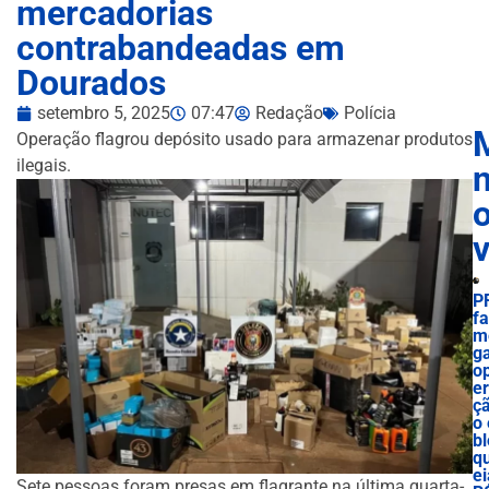
mercadorias
contrabandeadas em
Dourados
setembro 5, 2025
07:47
Redação
Polícia
Operação flagrou depósito usado para armazenar produtos
ilegais.
n
P
f
m
g
o
e
ç
o 
bl
q
ei
Sete pessoas foram presas em flagrante na última quarta-