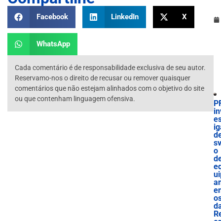
Facebook
LinkedIn
X
WhatsApp
Cada comentário é de responsabilidade exclusiva de seu autor.
Reservamo-nos o direito de recusar ou remover quaisquer
comentários que não estejam alinhados com o objetivo do site
ou que contenham linguagem ofensiva.
P
in
es
ig
d
sv
o
d
e
ui
a
e
o
d
R