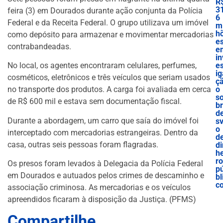
R
3
feira (3) em Dourados durante ação conjunta da Polícia
6
Federal e da Receita Federal. O grupo utilizava um imóvel
mi
h
como depósito para armazenar e movimentar mercadorias
e
contrabandeadas.
e
in
es
No local, os agentes encontraram celulares, perfumes,
ig
cosméticos, eletrônicos e três veículos que seriam usados
ç
o
no transporte dos produtos. A carga foi avaliada em cerca
s
de R$ 600 mil e estava sem documentação fiscal.
b
d
Durante a abordagem, um carro que saía do imóvel foi
sv
o
interceptado com mercadorias estrangeiras. Dentro da
d
casa, outras seis pessoas foram flagradas.
di
he
ro
Os presos foram levados à Delegacia da Polícia Federal
p
em Dourados e autuados pelos crimes de descaminho e
bl
c
associação criminosa. As mercadorias e os veículos
apreendidos ficaram à disposição da Justiça. (PFMS)
Compartilhe