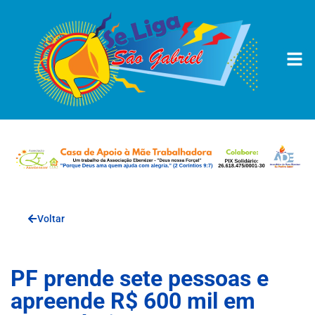
Voltar
PF prende sete pessoas e
apreende R$ 600 mil em