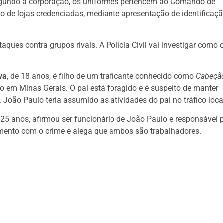
Segundo a corporação, os uniformes pertencem ao Comando de
o de lojas credenciadas, mediante apresentação de identificaç
aques contra grupos rivais. A Polícia Civil vai investigar como 
va
, de 18 anos, é filho de um traficante conhecido como
Cabeçã
em Minas Gerais. O pai está foragido e é suspeito de manter
. João Paulo teria assumido as atividades do pai no tráfico loca
e 25 anos, afirmou ser funcionário de João Paulo e responsável 
imento com o crime e alega que ambos são trabalhadores.