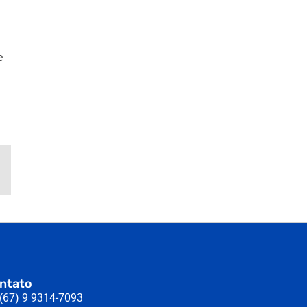
e
ntato
(67) 9 9314-7093