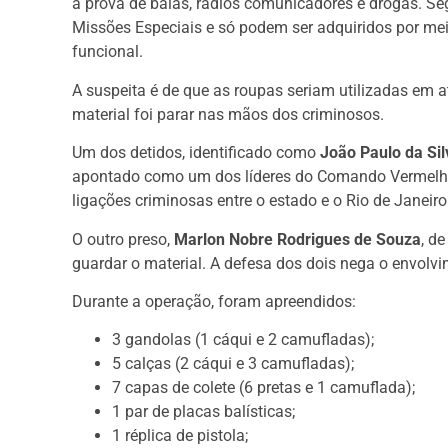
à prova de balas, rádios comunicadores e drogas. 
Missões Especiais e só podem ser adquiridos por mei
funcional.
A suspeita é de que as roupas seriam utilizadas em at
material foi parar nas mãos dos criminosos.
Um dos detidos, identificado como
João Paulo da Sil
apontado como um dos líderes do Comando Vermelho 
ligações criminosas entre o estado e o Rio de Janeiro
O outro preso,
Marlon Nobre Rodrigues de Souza
, d
guardar o material. A defesa dos dois nega o envolv
Durante a operação, foram apreendidos:
3 gandolas (1 cáqui e 2 camufladas);
5 calças (2 cáqui e 3 camufladas);
7 capas de colete (6 pretas e 1 camuflada);
1 par de placas balísticas;
1 réplica de pistola;