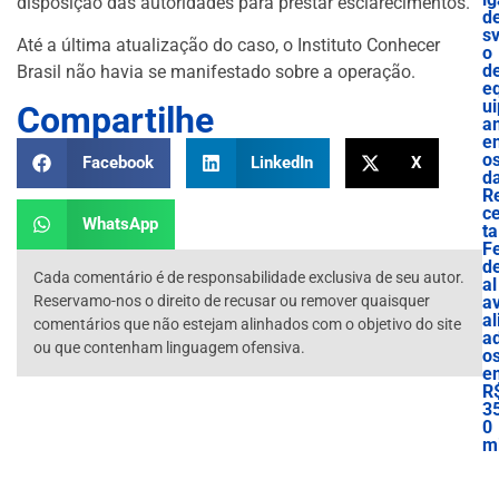
disposição das autoridades para prestar esclarecimentos.
d
sv
Até a última atualização do caso, o Instituto Conhecer
o
d
Brasil não havia se manifestado sobre a operação.
e
ui
Compartilhe
a
e
o
Facebook
LinkedIn
X
d
R
ce
WhatsApp
ta
F
d
Cada comentário é de responsabilidade exclusiva de seu autor.
al
Reservamo-nos o direito de recusar ou remover quaisquer
a
al
comentários que não estejam alinhados com o objetivo do site
a
ou que contenham linguagem ofensiva.
o
e
R
3
0
mi