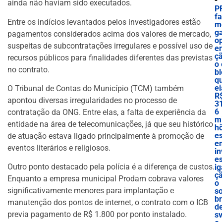
ainda não haviam sido executados.
P
f
Entre os indícios levantados pelos investigadores estão
m
g
pagamentos considerados acima dos valores de mercado,
o
suspeitas de subcontratações irregulares e possível uso de
e
ç
recursos públicos para finalidades diferentes das previstas
o 
no contrato.
bl
q
ei
O Tribunal de Contas do Município (TCM) também
R
apontou diversas irregularidades no processo de
3
6
contratação da ONG. Entre elas, a falta de experiência da
mi
entidade na área de telecomunicações, já que seu histórico
h
e
de atuação estava ligado principalmente à promoção de
e
eventos literários e religiosos.
in
es
Outro ponto destacado pela polícia é a diferença de custos.
ig
ç
Enquanto a empresa municipal Prodam cobrava valores
o
significativamente menores para implantação e
s
b
manutenção dos pontos de internet, o contrato com o ICB
d
previa pagamento de R$ 1.800 por ponto instalado.
sv