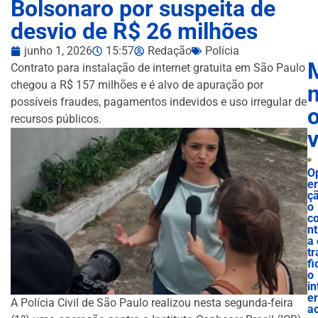
Bolsonaro por suspeita de
desvio de R$ 26 milhões
junho 1, 2026
15:57
Redação
Polícia
Contrato para instalação de internet gratuita em São Paulo
chegou a R$ 157 milhões e é alvo de apuração por
n
possíveis fraudes, pagamentos indevidos e uso irregular de
recursos públicos.
O
e
ç
o
c
nt
a 
tr
fi
o
in
e
A Polícia Civil de São Paulo realizou nesta segunda-feira
ac