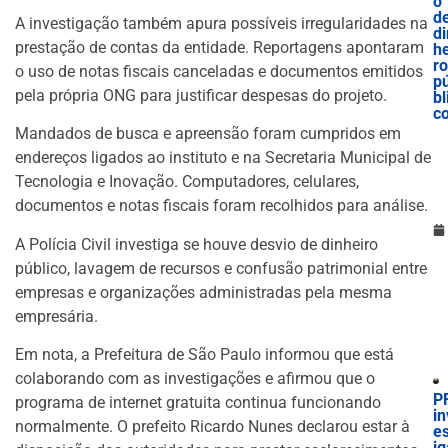
o
d
A investigação também apura possíveis irregularidades na
di
prestação de contas da entidade. Reportagens apontaram
he
ro
o uso de notas fiscais canceladas e documentos emitidos
p
pela própria ONG para justificar despesas do projeto.
bl
c
Mandados de busca e apreensão foram cumpridos em
endereços ligados ao instituto e na Secretaria Municipal de
Tecnologia e Inovação. Computadores, celulares,
documentos e notas fiscais foram recolhidos para análise.
A Polícia Civil investiga se houve desvio de dinheiro
público, lavagem de recursos e confusão patrimonial entre
empresas e organizações administradas pela mesma
empresária.
Em nota, a Prefeitura de São Paulo informou que está
colaborando com as investigações e afirmou que o
P
programa de internet gratuita continua funcionando
in
normalmente. O prefeito Ricardo Nunes declarou estar à
es
ig