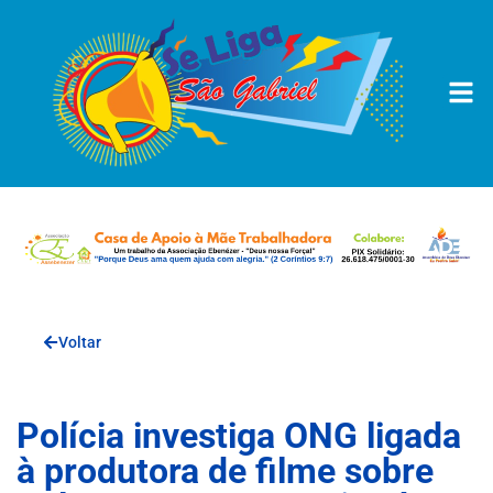
Voltar
Polícia investiga ONG ligada
à produtora de filme sobre