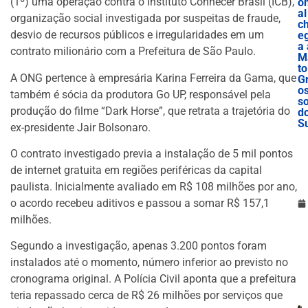
(1º) uma operação contra o Instituto Conhecer Brasil (ICB),
o
al
organização social investigada por suspeitas de fraude,
c
desvio de recursos públicos e irregularidades em um
e
a 
contrato milionário com a Prefeitura de São Paulo.
M
to
A ONG pertence à empresária Karina Ferreira da Gama, que
G
o
também é sócia da produtora Go UP, responsável pela
s
produção do filme “Dark Horse”, que retrata a trajetória do
d
S
ex-presidente Jair Bolsonaro.
O contrato investigado previa a instalação de 5 mil pontos
de internet gratuita em regiões periféricas da capital
paulista. Inicialmente avaliado em R$ 108 milhões por ano,
o acordo recebeu aditivos e passou a somar R$ 157,1
milhões.
Segundo a investigação, apenas 3.200 pontos foram
instalados até o momento, número inferior ao previsto no
cronograma original. A Polícia Civil aponta que a prefeitura
teria repassado cerca de R$ 26 milhões por serviços que