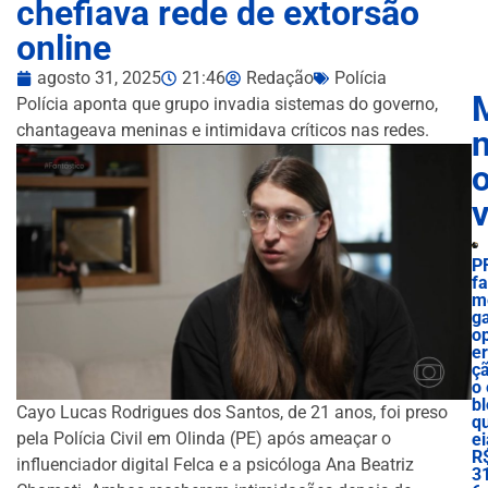
chefiava rede de extorsão
online
agosto 31, 2025
21:46
Redação
Polícia
Polícia aponta que grupo invadia sistemas do governo,
chantageava meninas e intimidava críticos nas redes.
n
P
f
m
g
o
e
ç
o 
bl
Cayo Lucas Rodrigues dos Santos, de 21 anos, foi preso
q
pela Polícia Civil em Olinda (PE) após ameaçar o
ei
R
influenciador digital Felca e a psicóloga Ana Beatriz
3