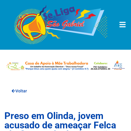
Voltar
Preso em Olinda, jovem
acusado de ameaçar Felca