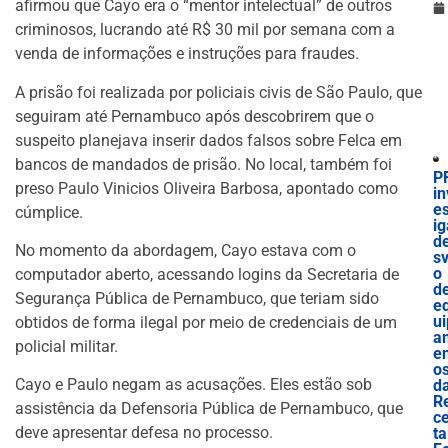
afirmou que Cayo era o “mentor intelectual” de outros
criminosos, lucrando até R$ 30 mil por semana com a
venda de informações e instruções para fraudes.
A prisão foi realizada por policiais civis de São Paulo, que
seguiram até Pernambuco após descobrirem que o
suspeito planejava inserir dados falsos sobre Felca em
bancos de mandados de prisão. No local, também foi
P
preso Paulo Vinicios Oliveira Barbosa, apontado como
in
es
cúmplice.
ig
d
No momento da abordagem, Cayo estava com o
sv
o
computador aberto, acessando logins da Secretaria de
d
Segurança Pública de Pernambuco, que teriam sido
e
ui
obtidos de forma ilegal por meio de credenciais de um
a
policial militar.
e
o
Cayo e Paulo negam as acusações. Eles estão sob
d
R
assistência da Defensoria Pública de Pernambuco, que
ce
deve apresentar defesa no processo.
ta