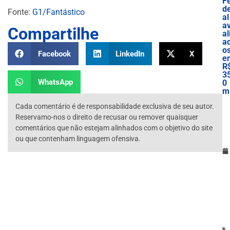
F
d
Fonte:
G1/Fantástico
al
a
Compartilhe
al
a
o
Facebook
LinkedIn
X
e
R
3
WhatsApp
0
mi
Cada comentário é de responsabilidade exclusiva de seu autor.
Reservamo-nos o direito de recusar ou remover quaisquer
comentários que não estejam alinhados com o objetivo do site
ou que contenham linguagem ofensiva.