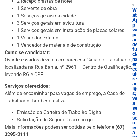
2 Recepcionistas de hotel
1 Servente de obra
W
at
1 Serviços gerais na cidade
A
3 Serviços gerais em avicultura
p
va
1 Serviços gerais em instalação de placas solares
p
1 Vendedor externo
ar
d
1 Vendedor de materiais de construção
f
Como se candidatar:
ci
n
Os interessados devem comparecer à Casa do Trabalhador,
e
localizada na Rua Bahia, nº 2961 – Centro de Qualificação,
ce
ul
levando RG e CPF.
r
a
Serviços oferecidos:
ig
Além de encaminhar para vagas de emprego, a Casa do
s;
ve
Trabalhador também realiza:
a
s
Emissão da Carteira de Trabalho Digital
o
s
Solicitação do Seguro-Desemprego
u
Mais informações podem ser obtidas pelo telefone
(67)
es
á
3295-2111
.