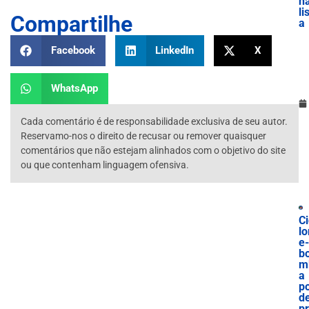
n
li
Compartilhe
a
Facebook
LinkedIn
X
WhatsApp
Cada comentário é de responsabilidade exclusiva de seu autor.
Reservamo-nos o direito de recusar ou remover quaisquer
comentários que não estejam alinhados com o objetivo do site
ou que contenham linguagem ofensiva.
Ci
lo
e-
b
m
a
p
d
p