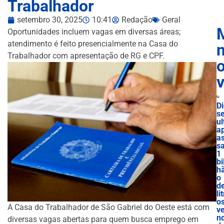
Trabalhador
setembro 30, 2025
10:41
Redação
Geral
Oportunidades incluem vagas em diversas áreas;
atendimento é feito presencialmente na Casa do
n
Trabalhador com apresentação de RG e CPF.
D
se
ul
a
a
s
1
bi
h
o
d
lit
o
A Casa do Trabalhador de São Gabriel do Oeste está com
v
nd
diversas vagas abertas para quem busca emprego em