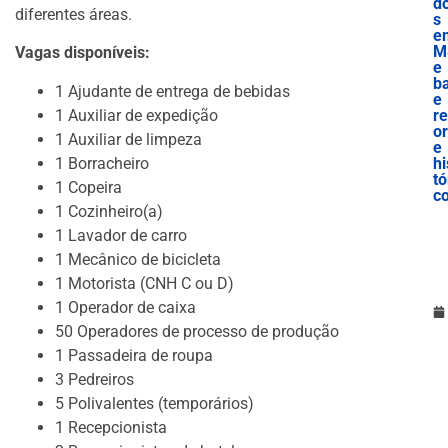
d
diferentes áreas.
s
e
M
Vagas disponíveis:
e
b
1 Ajudante de entrega de bebidas
e
1 Auxiliar de expedição
r
o
1 Auxiliar de limpeza
e
1 Borracheiro
hi
tó
1 Copeira
c
1 Cozinheiro(a)
1 Lavador de carro
1 Mecânico de bicicleta
1 Motorista (CNH C ou D)
1 Operador de caixa
50 Operadores de processo de produção
1 Passadeira de roupa
3 Pedreiros
5 Polivalentes (temporários)
1 Recepcionista