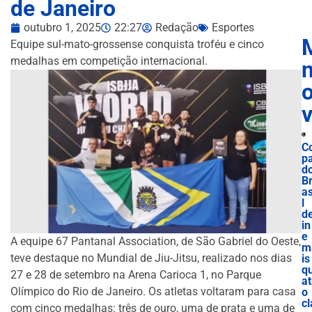
de Janeiro
outubro 1, 2025
22:27
Redação
Esportes
Equipe sul-mato-grossense conquista troféu e cinco
medalhas em competição internacional.
n
C
p
d
B
as
l
d
in
e
A equipe 67 Pantanal Association, de São Gabriel do Oeste,
m
teve destaque no Mundial de Jiu-Jitsu, realizado nos dias
is
q
27 e 28 de setembro na Arena Carioca 1, no Parque
at
Olímpico do Rio de Janeiro. Os atletas voltaram para casa
o
cl
com cinco medalhas: três de ouro, uma de prata e uma de