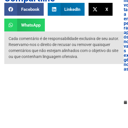
n
vo
Facebook
LinkedIn
X
ta
a
e
p
WhatsApp
ra
a
ó
Cada comentário é de responsabilidade exclusiva de seu autor.
n
Reservamo-nos o direito de recusar ou remover quaisquer
v
s
comentários que não estejam alinhados com o objetivo do site
ex
ou que contenham linguagem ofensiva.
g
nc
a