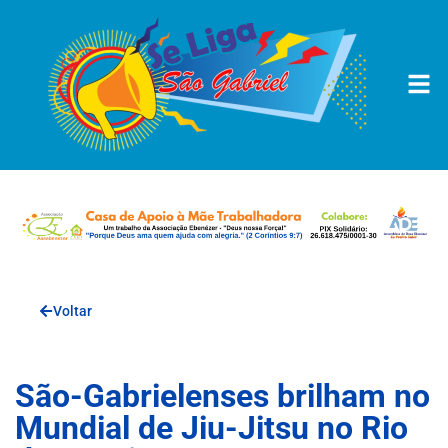
Voltar
São-Gabrielenses brilham no
Mundial de Jiu-Jitsu no Rio