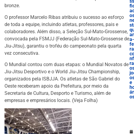
ss
bronze.
fi
a
o
O professor Marcelo Ribas atribuiu o sucesso ao esforço
n
de toda a equipe, incluindo atletas, professores, pais e
st
q
colaboradores. Além disso, a Seleção Sul-Mato-Grossense,
ar
convocada pela FSMJJ (Federação Sul-Mato-Grossense de
a-
fe
Jiu-Jitsu), garantiu o troféu do campeonato pela quarta
ra
vez consecutiva.
c
nf
ra
O Mundial contou com duas etapas: o Mundial Novatos de
o
Jiu-Jitsu Desportivo e o World Jiu-Jitsu Championship,
jo
o
organizados pela ISBJJA. Os atletas de São Gabriel do
e
Oeste receberam apoio da Prefeitura, por meio da
h
ár
Secretaria de Cultura, Desporto e Turismo, além de
o
empresas e empresários locais. (Veja Folha)