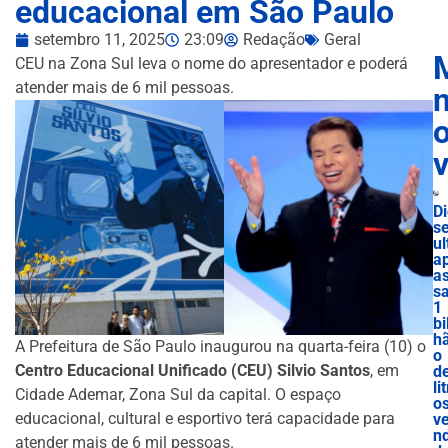
educacional em São Paulo
setembro 11, 2025
23:09
Redação
Geral
CEU na Zona Sul leva o nome do apresentador e poderá
atender mais de 6 mil pessoas.
n
D
se
ul
a
a
s
1
bi
h
A Prefeitura de São Paulo inaugurou na quarta-feira (10) o
o
Centro Educacional Unificado (CEU) Silvio Santos
, em
d
lit
Cidade Ademar, Zona Sul da capital. O espaço
o
educacional, cultural e esportivo terá capacidade para
v
nd
atender mais de 6 mil pessoas.