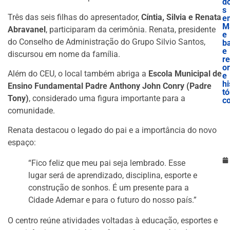
d
s
Três das seis filhas do apresentador,
Cíntia, Silvia e Renata
e
M
Abravanel
, participaram da cerimônia. Renata, presidente
e
do Conselho de Administração do Grupo Silvio Santos,
b
e
discursou em nome da família.
r
o
Além do CEU, o local também abriga a
Escola Municipal de
e
hi
Ensino Fundamental Padre Anthony John Conry (Padre
tó
Tony)
, considerado uma figura importante para a
c
comunidade.
Renata destacou o legado do pai e a importância do novo
espaço:
“Fico feliz que meu pai seja lembrado. Esse
lugar será de aprendizado, disciplina, esporte e
construção de sonhos. É um presente para a
Cidade Ademar e para o futuro do nosso país.”
O centro reúne atividades voltadas à educação, esportes e