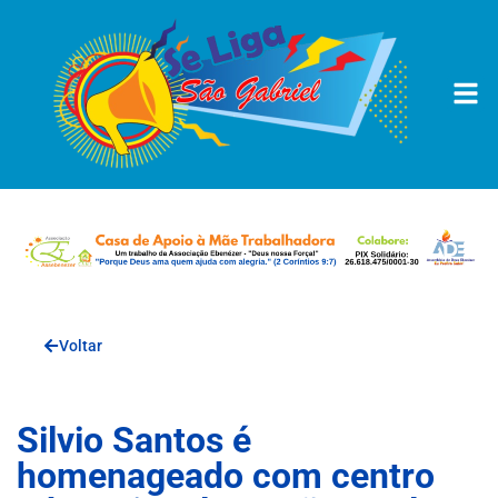
Voltar
Silvio Santos é
homenageado com centro