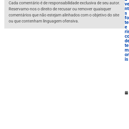
Cada comentário é de responsabilidade exclusiva de seu autor.
v
n
Reservamo-nos o direito de recusar ou remover quaisquer
s
comentários que não estejam alinhados com o objetivo do site
fo
ou que contenham linguagem ofensiva.
te
e
ri
c
d
te
m
o
is