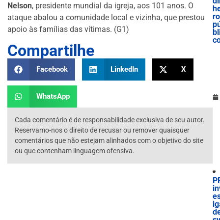
di
Nelson
, presidente mundial da igreja, aos 101 anos. O
he
ro
ataque abalou a comunidade local e vizinha, que prestou
p
apoio às famílias das vítimas. (G1)
bl
c
Compartilhe
Facebook
LinkedIn
X
WhatsApp
Cada comentário é de responsabilidade exclusiva de seu autor.
Reservamo-nos o direito de recusar ou remover quaisquer
comentários que não estejam alinhados com o objetivo do site
ou que contenham linguagem ofensiva.
P
in
es
ig
d
sv