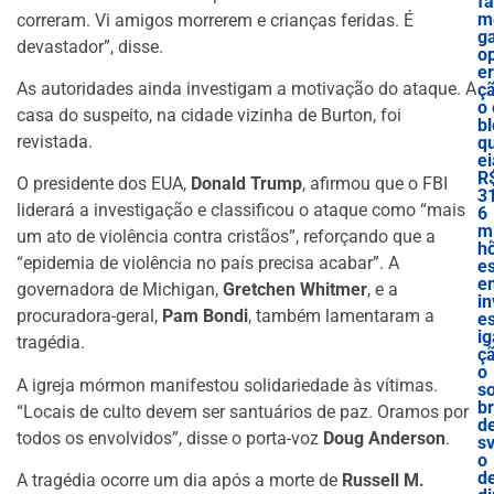
f
m
correram. Vi amigos morrerem e crianças feridas. É
g
devastador”, disse.
o
e
As autoridades ainda investigam a motivação do ataque. A
ç
o 
casa do suspeito, na cidade vizinha de Burton, foi
bl
revistada.
q
ei
R
O presidente dos EUA,
Donald Trump
, afirmou que o FBI
3
liderará a investigação e classificou o ataque como “mais
6
mi
um ato de violência contra cristãos”, reforçando que a
h
“epidemia de violência no país precisa acabar”. A
e
e
governadora de Michigan,
Gretchen Whitmer
, e a
in
procuradora-geral,
Pam Bondi
, também lamentaram a
es
ig
tragédia.
ç
o
A igreja mórmon manifestou solidariedade às vítimas.
s
b
“Locais de culto devem ser santuários de paz. Oramos por
d
todos os envolvidos”, disse o porta-voz
Doug Anderson
.
sv
o
d
A tragédia ocorre um dia após a morte de
Russell M.