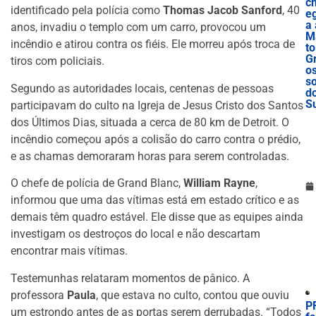
c
identificado pela polícia como
Thomas Jacob Sanford
, 40
e
a 
anos, invadiu o templo com um carro, provocou um
M
incêndio e atirou contra os fiéis. Ele morreu após troca de
to
G
tiros com policiais.
o
s
Segundo as autoridades locais, centenas de pessoas
d
S
participavam do culto na Igreja de Jesus Cristo dos Santos
dos Últimos Dias, situada a cerca de 80 km de Detroit. O
incêndio começou após a colisão do carro contra o prédio,
e as chamas demoraram horas para serem controladas.
O chefe de polícia de Grand Blanc,
William Rayne
,
informou que uma das vítimas está em estado crítico e as
demais têm quadro estável. Ele disse que as equipes ainda
investigam os destroços do local e não descartam
encontrar mais vítimas.
Testemunhas relataram momentos de pânico. A
professora
Paula
, que estava no culto, contou que ouviu
P
um estrondo antes de as portas serem derrubadas. “Todos