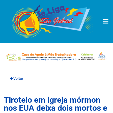
Voltar
Tiroteio em igreja mórmon
nos EUA deixa dois mortos e