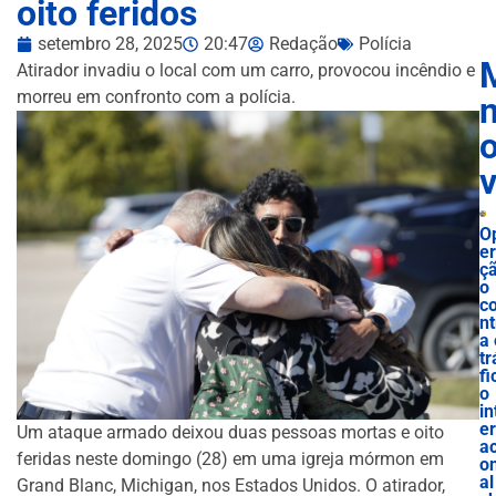
oito feridos
setembro 28, 2025
20:47
Redação
Polícia
Atirador invadiu o local com um carro, provocou incêndio e
morreu em confronto com a polícia.
n
O
e
ç
o
c
nt
a 
tr
fi
o
in
e
Um ataque armado deixou duas pessoas mortas e oito
ac
feridas neste domingo (28) em uma igreja mórmon em
o
al
Grand Blanc, Michigan, nos Estados Unidos. O atirador,