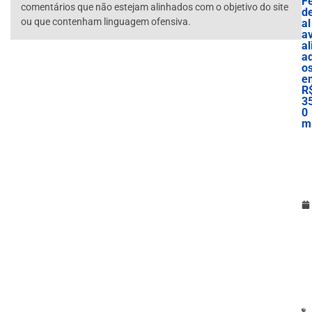
F
comentários que não estejam alinhados com o objetivo do site
d
ou que contenham linguagem ofensiva.
al
a
al
a
o
e
R
3
0
mi