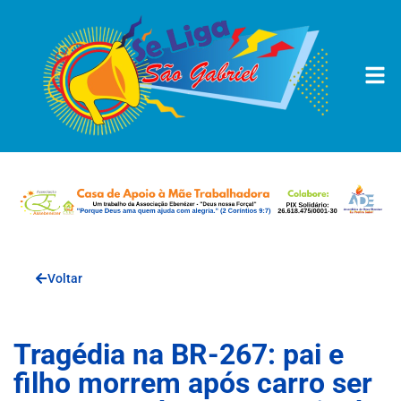
Voltar
Tragédia na BR-267: pai e
filho morrem após carro ser