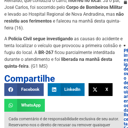
Reinaldo, que conduzia o carro,
morreu no local
. Já o pai,
José Carlos, foi socorrido pelo
Corpo de Bombeiros Militar
e levado ao Hospital Regional de Nova Andradina, mas
não
resistiu aos ferimentos
e faleceu na manhã desta quinta-
feira (16).
A
Polícia Civil segue investigando
as causas do acidente e
tenta localizar o veículo que provocou a primeira colisão e
P
fugiu do local. A
BR-267
ficou parcialmente interditada
in
durante o atendimento e foi
liberada na manhã desta
es
ig
quinta-feira
. (G1 MS)
d
sv
Compartilhe
o
d
e
Facebook
LinkedIn
X
ui
a
e
WhatsApp
o
d
R
Cada comentário é de responsabilidade exclusiva de seu autor.
ce
ta
Reservamo-nos o direito de recusar ou remover quaisquer