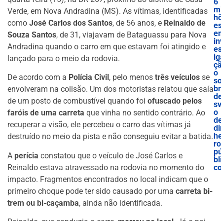
6
mi
Verde, em Nova Andradina (MS). As vítimas, identificadas
h
como
José Carlos dos Santos
, de 56 anos, e
Reinaldo de
e
e
Souza Santos
, de 31, viajavam de Bataguassu para Nova
in
Andradina quando o carro em que estavam foi atingido e
es
ig
lançado para o meio da rodovia.
ç
o
De acordo com a
Polícia Civil
, pelo menos
três veículos
se
s
b
envolveram na colisão. Um dos motoristas relatou que saía
d
de um posto de combustível quando foi
ofuscado pelos
sv
o
faróis de uma carreta
que vinha no sentido contrário. Ao
d
recuperar a visão, ele percebeu o carro das vítimas já
di
he
destruído no meio da pista e não conseguiu evitar a batida.
ro
p
A
perícia
constatou que o veículo de José Carlos e
bl
Reinaldo estava atravessado na rodovia no momento do
c
impacto. Fragmentos encontrados no local indicam que o
primeiro choque pode ter sido causado por uma
carreta bi-
trem ou bi-caçamba
, ainda não identificada.