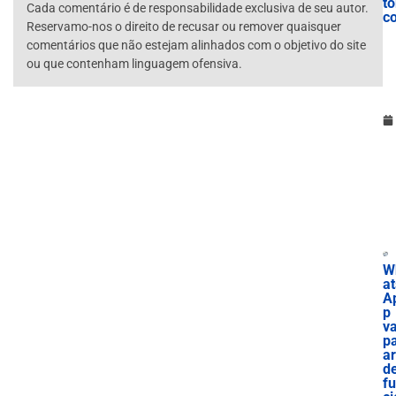
tó
Cada comentário é de responsabilidade exclusiva de seu autor.
c
Reservamo-nos o direito de recusar ou remover quaisquer
comentários que não estejam alinhados com o objetivo do site
ou que contenham linguagem ofensiva.
W
at
A
p
va
p
ar
d
f