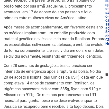
útero, recebeu um presente especial: o transplante do
s
s
órgão feito por sua irmã Jaqueline. O procedimento
e
aconteceu em 17 de agosto do ano passado e foi o
s
o 
primeiro entre mulheres vivas na América Latina.
c
s
Após meses de acompanhamento, em fevereiro deste ano
a
ã
os médicos implantaram um embrião produzido com
d
material genético de Jéssica e do marido Ronilson. Embora
C
H
os especialistas estivessem cautelosos, o embrião evoluiu
de forma surpreendente. Ele se dividiu em dois, e um deles
se dividiu novamente, resultando em trigêmeos idênticos.
Com 28 semanas de gestação, Jéssica precisou ser
internada de emergência após a ruptura da bolsa. No dia
20 de agosto (Hospital das Clínicas da USP), data em que
completava 14 anos de casamento com Ronilson, os
trigêmeos nasceram: Heitor com 835g, Ryan com 910g e
Alisson com 911g. Os meninos permaneceram na UTI
neonatal para ganhar peso e se desenvolver, enquanto
Jéssica se recuperou bem e recebeu alta logo depois. Dois