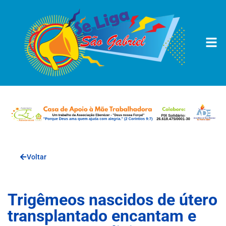
Voltar
Trigêmeos nascidos de útero
transplantado encantam e