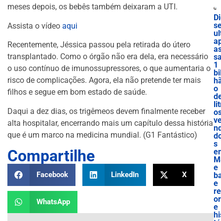
meses depois, os bebês também deixaram a UTI.
D
se
Assista o vídeo
aqui
ul
a
Recentemente, Jéssica passou pela retirada do útero
a
transplantado. Como o órgão não era dela, era necessário
s
1
o uso contínuo de imunossupressores, o que aumentaria o
bi
risco de complicações. Agora, ela não pretende ter mais
h
o
filhos e segue em bom estado de saúde.
d
lit
Daqui a dez dias, os trigêmeos devem finalmente receber
o
v
alta hospitalar, encerrando mais um capítulo dessa história
nd
que é um marco na medicina mundial. (G1 Fantástico)
d
s
Compartilhe
e
M
e
Facebook
LinkedIn
X
b
e
r
o
WhatsApp
e
hi