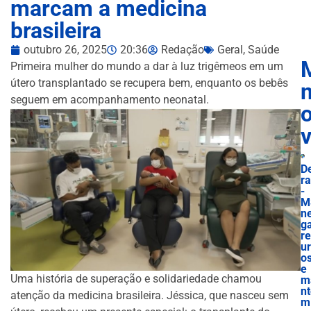
marcam a medicina
brasileira
outubro 26, 2025
20:36
Redação
Geral
,
Saúde
Primeira mulher do mundo a dar à luz trigêmeos em um
útero transplantado se recupera bem, enquanto os bebês
n
seguem em acompanhamento neonatal.
D
r
-
M
n
g
r
u
o
e
Uma história de superação e solidariedade chamou
m
n
atenção da medicina brasileira. Jéssica, que nasceu sem
m