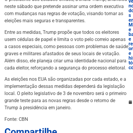
v
nd
neste sábado que pretende assinar uma ordem executiva
d
com mudanças nas regras de votação, visando tornar as
s
e
eleições mais seguras e transparentes.
M
e
Entre as medidas, Trump propõe que todos os eleitores
b
e
usem cédulas de papel e limita o voto pelo correio apenas
r
a casos especiais, como pessoas com problemas de saúde
o
e
graves e militares afastados de seus locais de votação.
hi
Além disso, ele planeja criar uma identidade nacional para
tó
c
cada eleitor, reforçando a segurança do processo eleitoral.
As eleições nos EUA são organizadas por cada estado, e a
implementação dessas medidas dependerá da legislação
local. O pleito legislativo de 3 de novembro será o primeiro
grande teste para as novas regras desde o retorno de
Trump à presidência em janeiro.
Fonte: CBN
Compartilhe