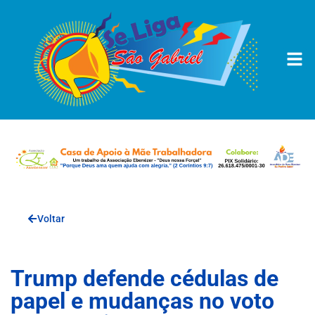
Voltar
Trump defende cédulas de
papel e mudanças no voto