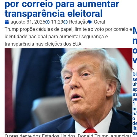
por correio para aumentar
transparência eleitoral
agosto 31, 2025
11:29
Redação
Geral
Trump propõe cédulas de papel, limite ao voto por correio e
identidade nacional para aumentar segurança e
n
transparência nas eleições dos EUA.
D
se
ul
a
a
s
1
bi
h
o
d
lit
o
O presidente dos Estados Unidos, Donald Trump, anunciou