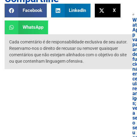
Facebook
LinkedIn
X
W
at
WhatsApp
A
p
va
Cada comentário é de responsabilidade exclusiva de seu autor.
p
Reservamo-nos o direito de recusar ou remover quaisquer
ar
d
comentários que não estejam alinhados com o objetivo do site
f
ou que contenham linguagem ofensiva.
ci
n
e
ce
ul
r
a
ig
s;
ve
a
s
o
s
u