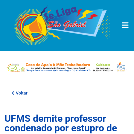
Voltar
UFMS demite professor
condenado por estupro de