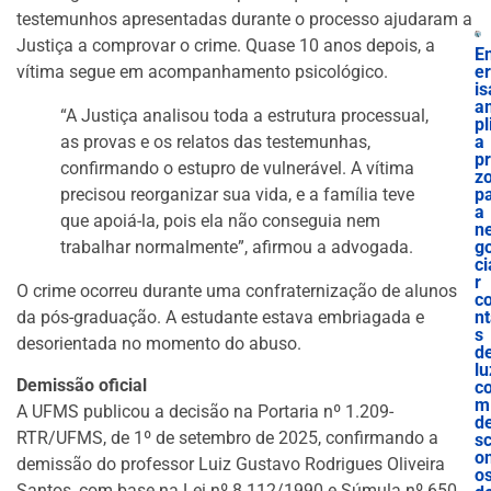
testemunhos apresentadas durante o processo ajudaram a
Justiça a comprovar o crime. Quase 10 anos depois, a
E
vítima segue em acompanhamento psicológico.
e
is
a
“A Justiça analisou toda a estrutura processual,
pl
as provas e os relatos das testemunhas,
a
p
confirmando o estupro de vulnerável. A vítima
z
precisou reorganizar sua vida, e a família teve
p
a
que apoiá-la, pois ela não conseguia nem
n
trabalhar normalmente”, afirmou a advogada.
g
ci
r
O crime ocorreu durante uma confraternização de alunos
c
da pós-graduação. A estudante estava embriagada e
n
s
desorientada no momento do abuso.
d
lu
Demissão oficial
c
m
A UFMS publicou a decisão na Portaria nº 1.209-
d
RTR/UFMS, de 1º de setembro de 2025, confirmando a
s
o
demissão do professor Luiz Gustavo Rodrigues Oliveira
o
Santos, com base na Lei nº 8.112/1990 e Súmula nº 650