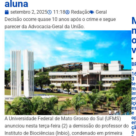
aluna
setembro 2, 2025
11:18
Redação
Geral
Decisão ocorre quase 10 anos após o crime e segue
parecer da Advocacia-Geral da União.
n
B
-
1
3
te
m
in
e
iç
e
e
o
A Universidade Federal de Mato Grosso do Sul (UFMS)
e
anunciou nesta terça-feira (2) a demissão do professor do
ç
o
Instituto de Biociências (Inbio), condenado em primeira