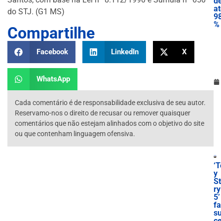
d
a
do STJ. (G1 MS)
9
%
Compartilhe
Facebook
LinkedIn
X
WhatsApp
Cada comentário é de responsabilidade exclusiva de seu autor.
Reservamo-nos o direito de recusar ou remover quaisquer
comentários que não estejam alinhados com o objetivo do site
ou que contenham linguagem ofensiva.
‘T
y
S
ry
5’
f
s
c