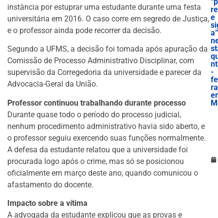
“
instância por estuprar uma estudante durante uma festa
re
e
universitária em 2016. O caso corre em segredo de Justiça,
si
e o professor ainda pode recorrer da decisão.
a
n
st
Segundo a UFMS, a decisão foi tomada após apuração da
qu
Comissão de Processo Administrativo Disciplinar, com
n
-
supervisão da Corregedoria da universidade e parecer da
fe
Advocacia-Geral da União.
ra
e
Professor continuou trabalhando durante processo
M
Durante quase todo o período do processo judicial,
nenhum procedimento administrativo havia sido aberto, e
o professor seguiu exercendo suas funções normalmente.
A defesa da estudante relatou que a universidade foi
procurada logo após o crime, mas só se posicionou
oficialmente em março deste ano, quando comunicou o
afastamento do docente.
Impacto sobre a vítima
A advogada da estudante explicou que as provas e