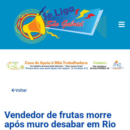
Voltar
Vendedor de frutas morre
após muro desabar em Rio