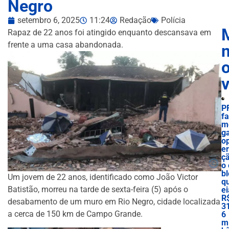
Negro
setembro 6, 2025
11:24
Redação
Polícia
Rapaz de 22 anos foi atingido enquanto descansava em
frente a uma casa abandonada.
n
P
f
m
g
o
e
ç
o 
bl
Um jovem de 22 anos, identificado como João Victor
q
Batistão, morreu na tarde de sexta-feira (5) após o
ei
R
desabamento de um muro em Rio Negro, cidade localizada
3
a cerca de 150 km de Campo Grande.
6
mi