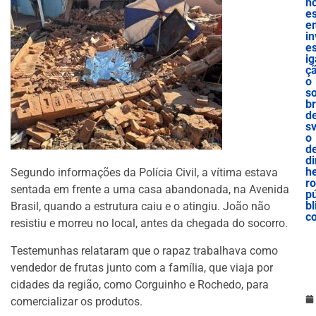
h
e
e
in
es
ig
ç
o
s
b
d
sv
o
d
di
he
Segundo informações da Polícia Civil, a vítima estava
ro
sentada em frente a uma casa abandonada, na Avenida
p
bl
Brasil, quando a estrutura caiu e o atingiu. João não
c
resistiu e morreu no local, antes da chegada do socorro.
Testemunhas relataram que o rapaz trabalhava como
vendedor de frutas junto com a família, que viaja por
cidades da região, como Corguinho e Rochedo, para
comercializar os produtos.