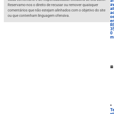
al
a
Reservamo-nos o direito de recusar ou remover quaisquer
al
comentários que não estejam alinhados com o objetivo do site
a
ou que contenham linguagem ofensiva.
o
e
R
3
0
mi
T
n