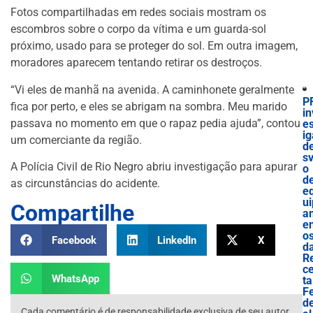
Fotos compartilhadas em redes sociais mostram os
escombros sobre o corpo da vítima e um guarda-sol
próximo, usado para se proteger do sol. Em outra imagem,
moradores aparecem tentando retirar os destroços.
“Vi eles de manhã na avenida. A caminhonete geralmente
P
fica por perto, e eles se abrigam na sombra. Meu marido
in
passava no momento em que o rapaz pedia ajuda”, contou
es
ig
um comerciante da região.
d
sv
A Polícia Civil de Rio Negro abriu investigação para apurar
o
d
as circunstâncias do acidente.
e
ui
Compartilhe
a
e
o
Facebook
LinkedIn
X
d
R
ce
WhatsApp
ta
F
d
Cada comentário é de responsabilidade exclusiva de seu autor.