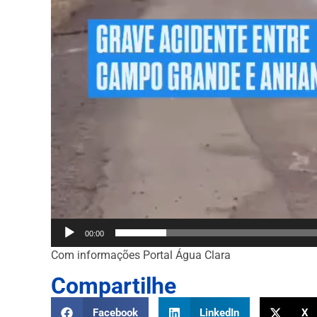
00:00
Com informações Portal Água Clara
Compartilhe
Facebook
LinkedIn
X