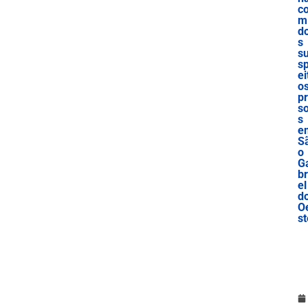
c
m
do
s
s
s
ei
o
p
s
s
e
S
o
G
br
el
d
O
st