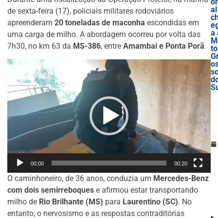
o
al
de sexta-feira (17), policiais militares rodoviários
c
apreenderam
20 toneladas de maconha
escondidas em
e
a 
uma carga de milho. A abordagem ocorreu por volta das
M
7h30, no km 63 da
MS-386
, entre
Amambai e Ponta Porã
.
to
G
o
Tocador
s
de
d
S
vídeo
00:00
00:20
O caminhoneiro, de 36 anos, conduzia um
Mercedes-Benz
com dois semirreboques
e afirmou estar transportando
milho de
Rio Brilhante (MS)
para
Laurentino (SC)
. No
entanto, o nervosismo e as respostas contraditórias