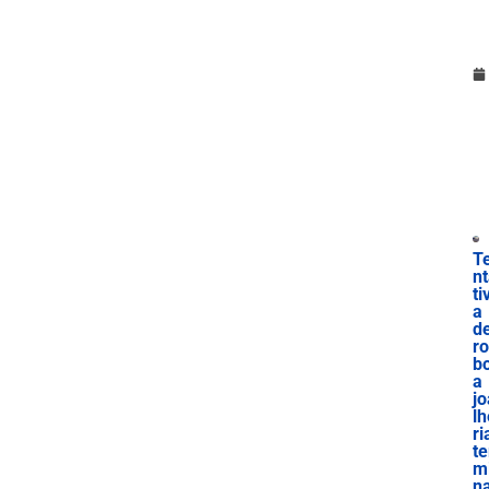
T
n
ti
a
d
r
b
a
jo
lh
ri
te
m
n