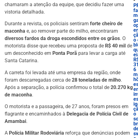
chamaram a atenção da equipe, que decidiu fazer uma
P
f
vistoria detalhada.
m
g
Durante a revista, os policiais sentiram
forte cheiro de
o
e
maconha
e, ao remover parte do milho, encontraram
ç
diversos fardos da droga escondidos entre os grãos
. O
o 
bl
motorista disse que recebeu uma proposta de
R$ 40 mil
de
q
um desconhecido em
Ponta Porã
para levar a carga até
ei
R
Santa Catarina.
3
6
A carreta foi levada até uma empresa da região, onde
mi
h
foram descarregadas cerca de
28 toneladas de milho
.
e
Após a separação, a polícia confirmou o total de
20.270 kg
e
in
de maconha
.
es
ig
O motorista e a passageira, de 27 anos, foram presos em
ç
flagrante e encaminhados à
Delegacia de Polícia Civil de
o
s
Amambai
.
b
d
A
Polícia Militar Rodoviária
reforça que denúncias podem
sv