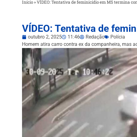
Início
»
VÍDEO: Tentativa de feminicídio em MS termina co
VÍDEO: Tentativa de femi
outubro 2, 2025
11:46
Redação
Polícia
Homem atira carro contra ex da companheira, mas ace