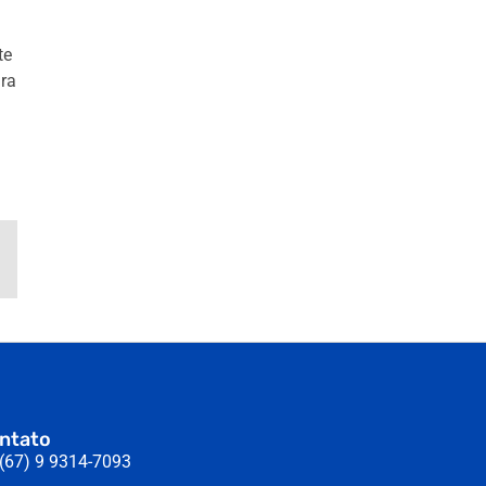
.
te
ira
ntato
(67) 9 9314-7093