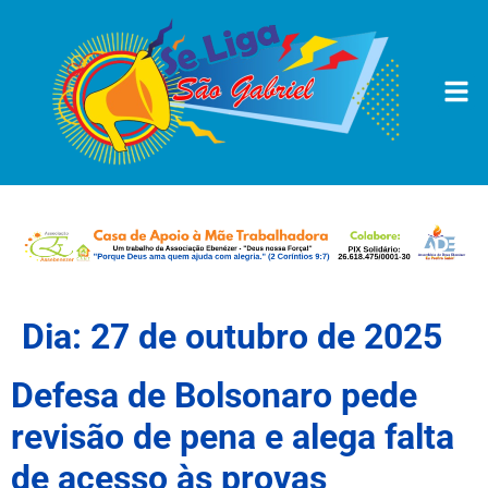
Dia:
27 de outubro de 2025
Defesa de Bolsonaro pede
revisão de pena e alega falta
de acesso às provas