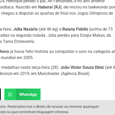
, Henrique perdeu o pai, Ari Fernandes, e no ano anterior
 cardíaca. Nascido em
Itaboraí (RJ)
, ele iniciou no taekwondo po
e chegou a disputar as quartas de final nos Jogos Olímpicos de
-feira.
Júlia Nazário
(até 46 kg) e
Raiany Fidelis
(acima de 73
nadas na segunda rodada. Júlia perdeu para Dzejla Makas, da
 Tania Etcheverria.
checo
já havia feito história ao conquistar o ouro na categoria a
 mundial em 2005.
r medalhas nesta terça-feira (28):
João Victor Souza Diniz
(até 
o bronze em 2019, em Manchester. (Agência Brasil)
WhatsApp
utor. Reservamo-nos o direito de recusar ou remover quaisquer
 site ou que contenham linguagem ofensiva.