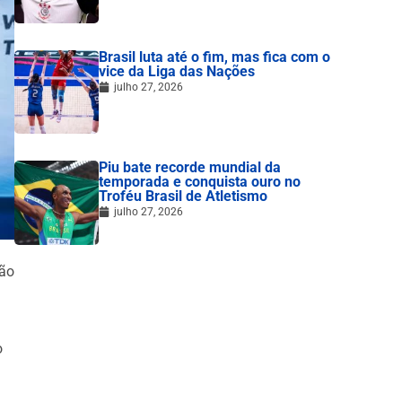
Brasil luta até o fim, mas fica com o
vice da Liga das Nações
julho 27, 2026
Piu bate recorde mundial da
temporada e conquista ouro no
Troféu Brasil de Atletismo
julho 27, 2026
ão
o