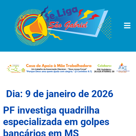
Dia:
9 de janeiro de 2026
PF investiga quadrilha
especializada em golpes
bancários em MS